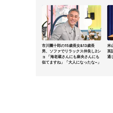
市川團十郎の15歳長女&13歳長
米
男、ソファでリラックス仲良し2シ
英
ョ 「海老蔵さんにも麻央さんにも
通
似てますね」「大人になったな~」
コンテンツ
関連サ