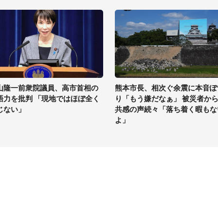
山隆一前衆院議員、高市首相の
熊本市長、相次ぐ余震に本音ぽ
語力を批判 「現地ではほぼ全く
り「もう嫌だなぁ」 被災者か
じない」
共感の声続々「落ち着く暇もな
よ」
イト
サイトについて