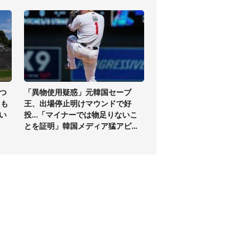
つ
「異物使用疑惑」元韓国セーブ
らも
王、出場停止明けマウンドで好
い
投...「マイナーでは物足りないこ
とを証明」韓国メディア猛アピー
ル