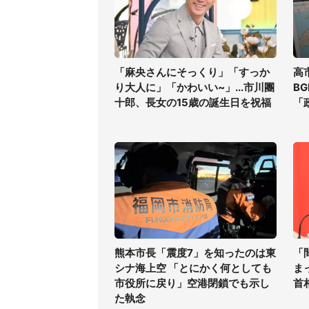
「麻央さんにそっくり」「すっか
高
り大人に」「かわいい~」...市川團
B
十郎、長女の15歳の誕生日を祝福
「
熊本市長「震度7」を知ったのは東
「
シナ海上空 「とにかく何としても
ま
市役所に戻り」空港閉鎖でも示し
首
た執念