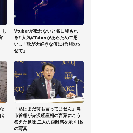
」し
Vtuberが歌わないと名曲埋もれ
官
る? 人気VTuberがあらためて思
い...「歌が大好きな僕にぜひ歌わ
せて」
な
「私はまだ何も言ってません」高
代
市首相が赤沢経産相の言葉にこう
答えた意味 二人の距離感を示す1枚
の写真