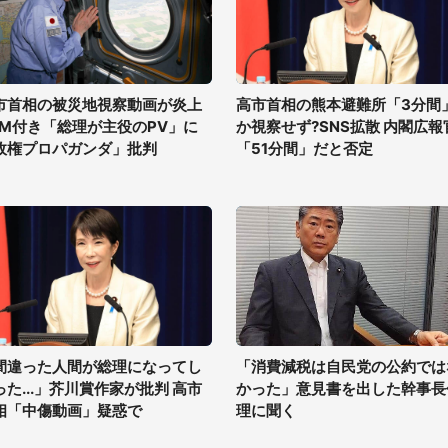
市首相の被災地視察動画が炎上
高市首相の熊本避難所「3分間
GM付き「総理が主役のPV」に
か視察せず?SNS拡散 内閣広報
政権プロパガンダ」批判
「51分間」だと否定
間違った人間が総理になってし
「消費減税は自民党の公約では
った...」芥川賞作家が批判 高市
かった」意見書を出した幹事長
相「中傷動画」疑惑で
理に聞く