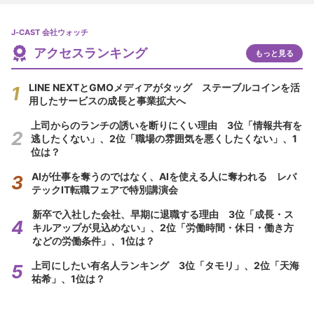
J-CAST 会社ウォッチ
アクセスランキング
もっと見る
LINE NEXTとGMOメディアがタッグ ステーブルコインを活
用したサービスの成長と事業拡大へ
上司からのランチの誘いを断りにくい理由 3位「情報共有を
逃したくない」、2位「職場の雰囲気を悪くしたくない」、1
位は？
AIが仕事を奪うのではなく、AIを使える人に奪われる レバ
テックIT転職フェアで特別講演会
新卒で入社した会社、早期に退職する理由 3位「成長・ス
キルアップが見込めない」、2位「労働時間・休日・働き方
などの労働条件」、1位は？
上司にしたい有名人ランキング 3位「タモリ」、2位「天海
祐希」、1位は？