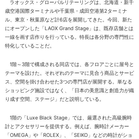
ラオックス・グローバルリテーリングは、北海道・新千
歳空港国際ターミナルや千葉県・成田空港第2ターミナ
ル、東京・秋葉原など計6店を展開してきた。今回、新た
にオープンした「LAOX Grand Stage」は、既存店舗とは
一線を画す店作りを行っている。特長は各分野の専門性に
特化していることだ。
1階～3階で構成される同店では、各フロアごとに屋号と
テーマを設けた。それぞれのテーマに見合う商品とサービ
ス、空間を掛け合わせた3つの専門店が展開する。単なる
ショッピング施設ではなく、「日本の美意識と創造力が織
り成す空間、ステージ」だと説明している。
1階の「Luxe Black Stage」では、厳選された高級腕時
計とアクセサリーを提供する。例えば、腕時計メーカー
「OMEGA」や「ROLEX」、「SEIKO」などの時計がショ