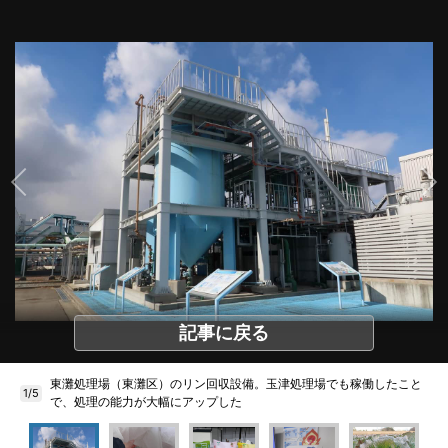
記事に戻る
東灘処理場（東灘区）のリン回収設備。玉津処理場でも稼働したこと
1/5
で、処理の能力が大幅にアップした