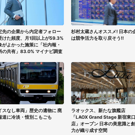
定先の企業から内定者フォロー
杉村太蔵さんオススメ! 日本の
受けた頻度、月1回以上が59.3%
は競争活力を取り戻そう!!
象がよかった施策に「社内報・
料の共有」83.0% マイナビ調査
イスなし車両」歴史の遺物に 廃
ラオックス、新たな旗艦店
報道に冷淡・惜別こもごも
「LAOX Grand Stage 新宿東
店」オープン 日本の美意識と
力が織り成す空間