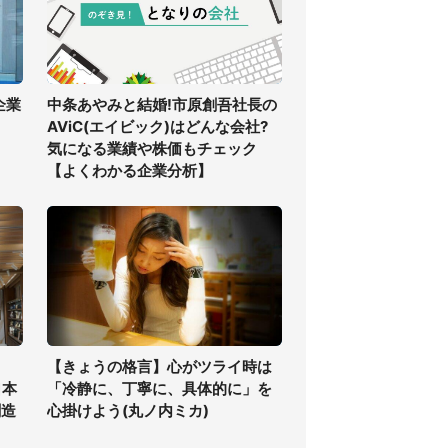
企業
中条あやみと結婚!市原創吾社長の
AViC(エイビック)はどんな会社?
気になる業績や株価もチェック
【よくわかる企業分析】
【きょうの格言】心がツライ時は
口本
「冷静に、丁寧に、具体的に」を
創造
心掛けよう(丸ノ内ミカ)