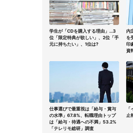
学生が「CDを購入する理由」...3
内
位「限定特典が欲しい」、2位「手
を
元に持ちたい」、1位は?
印
資
仕事選びで最重視は「給与・賞与
「
の水準」67.8%、転職理由トップ
止
は「給与・待遇への不満」53.2%
「テレリモ総研」調査