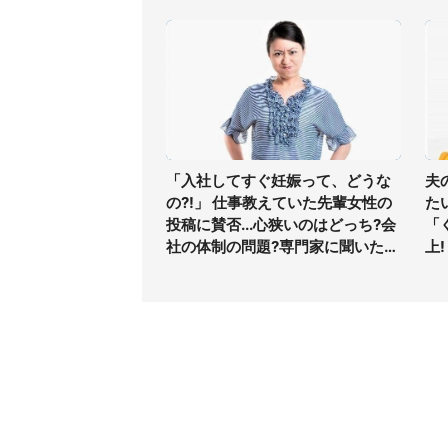
「入社してすぐ妊娠って、どうな
夫
の?!」 仕事教えていた先輩女性の
た
投稿に賛否...心狭いのはどっち?会
「
社の体制の問題?専門家に聞いた
上!
(1)
コンテンツ
関連サ