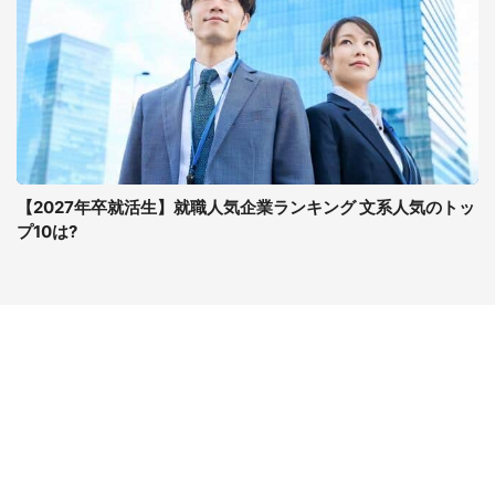
【2027年卒就活生】就職人気企業ランキング 文系人気のトッ
プ10は?
コンテンツ
関連サイト
最新記事一覧
J-CASTニュース
コラムざんまい
J-CASTトレンド
ニュース pickup
J-CAST会社ウォッチ