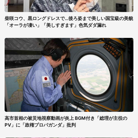
柴咲コウ、黒ロングドレスで...後ろ姿まで美しい国宝級の美貌
「オーラが凄い」「美しすぎます」色気ダダ漏れ
高市首相の被災地視察動画が炎上 BGM付き「総理が主役の
PV」に「政権プロパガンダ」批判