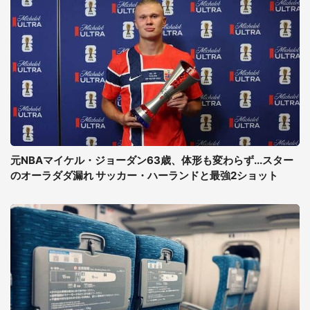
元NBAマイケル・ジョーダン63歳、体形も変わらず...スター
のオーラダダ漏れ サッカー・ハーランドと最強2ショット