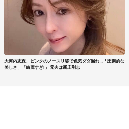
大河内志保、ピンクのノースリ姿で色気ダダ漏れ...「圧倒的な
美しさ」「綺麗すぎ!」 元夫は新庄剛志
コンテンツ
関連サイト
最新記事一覧
J-CASTニュース
コラムざんまい
J-CASTトレンド