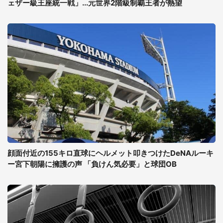
ェザー級王座統一戦」...元世界2階級制覇王者が熱望
顔面付近の155キロ直球にヘルメット叩きつけたDeNAルーキ
ー宮下朝陽に擁護の声 「負けん気必要」と球団OB