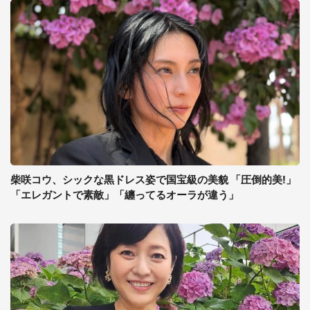
柴咲コウ、シックな黒ドレス姿で国宝級の美貌 「圧倒的美!」
「エレガントで素敵」「纏ってるオーラが違う」