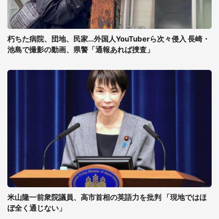
朽ちた病院、団地、民家...外国人YouTuberら次々侵入 長崎・
池島で撮影の動画、県警「通報あれば捜査」
米山隆一前衆院議員、高市首相の英語力を批判 「現地ではほ
ぼ全く通じない」