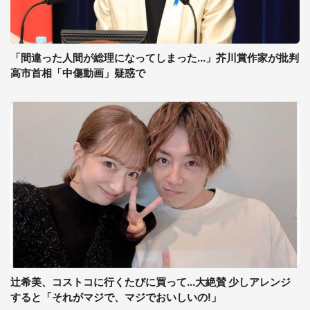
「間違った人間が総理になってしまった...」芥川賞作家が批判
高市首相「中傷動画」疑惑で
辻希美、コストコに行くたびに買って...大絶賛 少しアレンジ
すると「それがマジで、マジでおいしいの!」