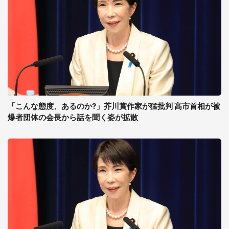
「こんな態度、あるのか?」芥川賞作家が猛批判 高市首相が被
爆者団体の会長から話を聞く姿が拡散