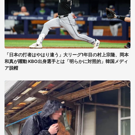
「日本の打者はやはり違う」大リーグ1年目の村上宗隆、岡本
和真が躍動 KBO出身選手とは「明らかに対照的」韓国メディ
ア脱帽