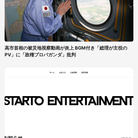
高市首相の被災地視察動画が炎上 BGM付き「総理が主役の
PV」に「政権プロパガンダ」批判