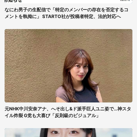
なにわ男子の生配信で「特定のメンバーの存在を否定するコ
メントを執拗に」 STARTO社が投稿者特定、法的対応へ
元NHK中川安奈アナ、へそ出し&ド派手巨人ユニ姿で...神スタ
イル炸裂 G党も大喜び「反則級のビジュアル」