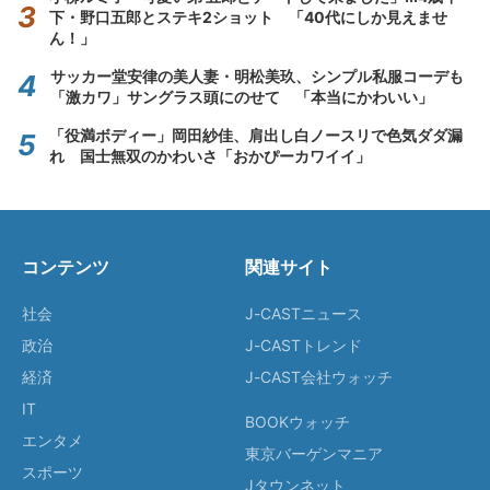
下・野口五郎とステキ2ショット 「40代にしか見えませ
ん！」
サッカー堂安律の美人妻・明松美玖、シンプル私服コーデも
「激カワ」サングラス頭にのせて 「本当にかわいい」
「役満ボディー」岡田紗佳、肩出し白ノースリで色気ダダ漏
れ 国士無双のかわいさ「おかぴーカワイイ」
コンテンツ
関連サイト
社会
J-CASTニュース
政治
J-CASTトレンド
経済
J-CAST会社ウォッチ
IT
BOOKウォッチ
エンタメ
東京バーゲンマニア
スポーツ
Jタウンネット