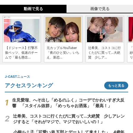
動画で見る
画像で見る
【ドジャース】打撃不
元カップルYouTuber
辻希美、コストコに行
「
振ベッツ、低迷のチー
「夜のひと笑い」いち
くたびに買って...大絶
紗
ムで「最も懸念...
え、新恋...
賛 少しア...
リ
J-CASTニュース
アクセスランキング
もっと見る
生見愛瑠、へそ出し「めるのふく」コーデでかわいすぎ大反
響 「スタイル抜群」「めっちゃお洒落」「最高！」
辻希美、コストコに行くたびに買って...大絶賛 少しアレン
ジすると「それがマジで、マジでおいしいの！」
小柳ルミ子「可愛い弟 五郎とデートして来ました」...4歳年