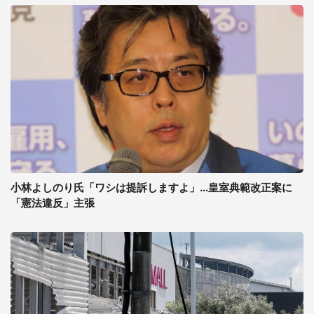
小林よしのり氏「ワシは提訴しますよ」...皇室典範改正案に
「憲法違反」主張