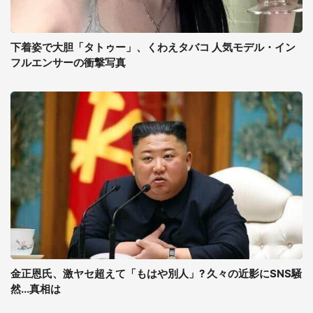
下着姿で大胆「タトゥー」、くわえタバコ 人気モデル・イン
フルエンサーの衝撃写真
金正恩氏、激ヤセ超えて「もはや別人」? 久々の近影にSNS騒
然...真相は