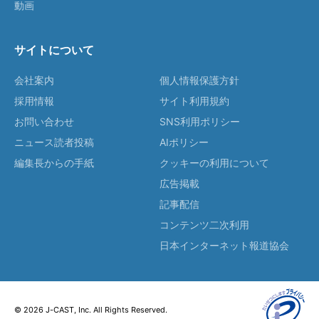
動画
サイトについて
会社案内
個人情報保護方針
採用情報
サイト利用規約
お問い合わせ
SNS利用ポリシー
ニュース読者投稿
AIポリシー
編集長からの手紙
クッキーの利用について
広告掲載
記事配信
コンテンツ二次利用
日本インターネット報道協会
© 2026 J-CAST, Inc. All Rights Reserved.