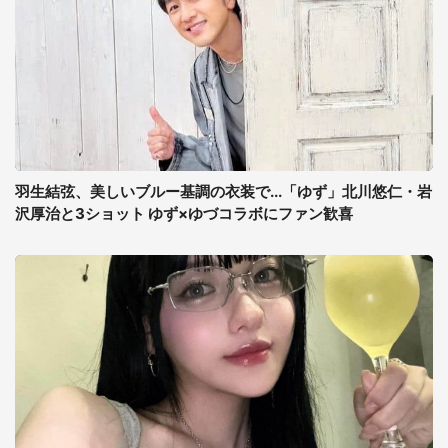
羽生結弦、美しいブルー基調の衣装で...「ゆず」北川悠仁・岩
沢厚治と3ショット ゆず×ゆづコラボにファン歓喜