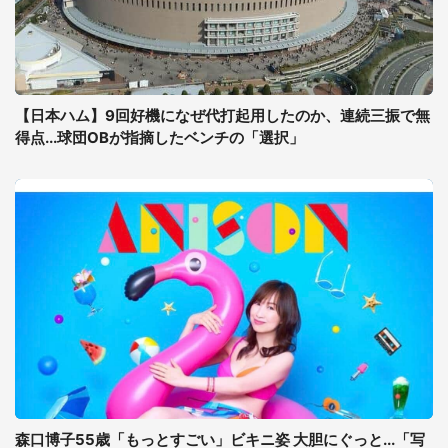
【日本ハム】9回好機になぜ代打起用したのか、連続三振で無
得点...球団OBが指摘したベンチの「選択」
森口博子55歳「もっとすごい」ビキニ姿 大胆にぐっと...「写