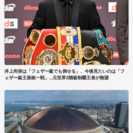
井上尚弥は「フェザー級でも倒せる」、今後見たいのは「フ
ェザー級王座統一戦」...元世界2階級制覇王者が熱望