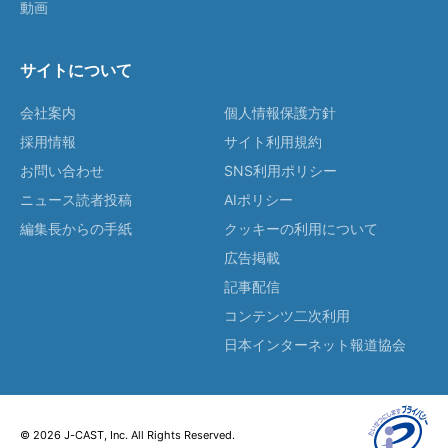
動画
サイトについて
会社案内
個人情報保護方針
採用情報
サイト利用規約
お問い合わせ
SNS利用ポリシー
ニュース読者投稿
AIポリシー
編集長からの手紙
クッキーの利用について
広告掲載
記事配信
コンテンツ二次利用
日本インターネット報道協会
© 2026 J-CAST, Inc. All Rights Reserved.