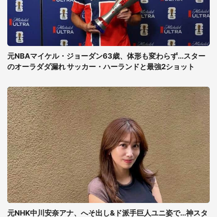
元NBAマイケル・ジョーダン63歳、体形も変わらず...スター
のオーラダダ漏れ サッカー・ハーランドと最強2ショット
元NHK中川安奈アナ、へそ出し&ド派手巨人ユニ姿で...神スタ