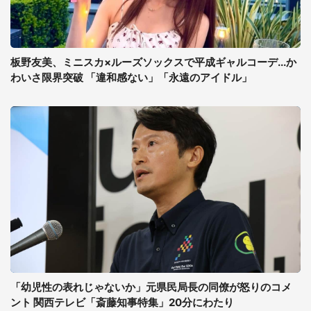
板野友美、ミニスカ×ルーズソックスで平成ギャルコーデ...か
わいさ限界突破 「違和感ない」「永遠のアイドル」
「幼児性の表れじゃないか」元県民局長の同僚が怒りのコメ
ント 関西テレビ「斎藤知事特集」20分にわたり