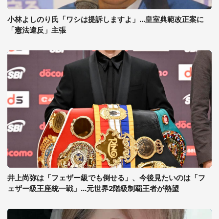
小林よしのり氏「ワシは提訴しますよ」...皇室典範改正案に
「憲法違反」主張
井上尚弥は「フェザー級でも倒せる」、今後見たいのは「フ
ェザー級王座統一戦」...元世界2階級制覇王者が熱望