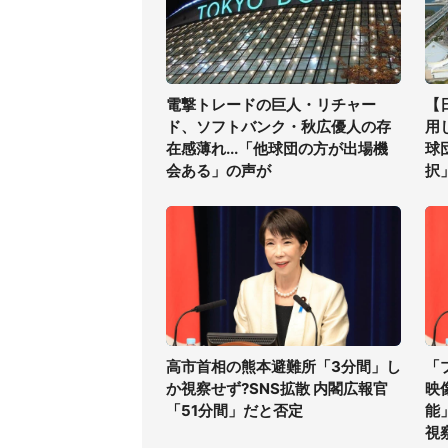
電撃トレードの巨人・リチャー
【
ド、ソフトバンク・秋広優人の存
用
在感薄れ...「他球団の方が出場機
球
会ある」の声が
択
高市首相の熊本避難所「3分間」し
「
か視察せず?SNS拡散 内閣広報官
映
「51分間」だと否定
能
視