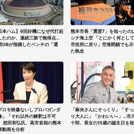
日本ハム】9回好機になぜ代打起
熊本市長「震度7」を知ったの
したのか、連続三振で無得点...
シナ海上空 「とにかく何とし
団OBが指摘したベンチの「選
市役所に戻り」空港閉鎖でも示
」
た執念
プロモ映像ないしプロパガンダ
「麻央さんにそっくり」「すっ
像」「それ以外の解釈は不可
り大人に」「かわいい~」...市
」 想田和弘氏、高市首相の熊本
十郎、長女の15歳の誕生日を
察動画を分析