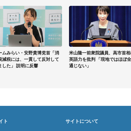
ームみらい・安野貴博党首「消
米山隆一前衆院議員、高市首相
税減税には、一貫して反対して
英語力を批判 「現地ではほぼ
ました」 説明に反響
通じない」
イト
サイトについて