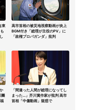
は東
高市首相の被災地視察動画が炎上
ても
BGM付き「総理が主役のPV」に
し
「政権プロパガンダ」批判
か
「間違った人間が総理になってし
川團
まった...」芥川賞作家が批判 高市
祝福
首相「中傷動画」疑惑で