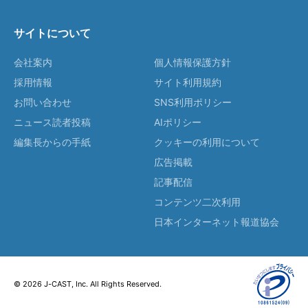
サイトについて
会社案内
個人情報保護方針
採用情報
サイト利用規約
お問い合わせ
SNS利用ポリシー
ニュース読者投稿
AIポリシー
編集長からの手紙
クッキーの利用について
広告掲載
記事配信
コンテンツ二次利用
日本インターネット報道協会
© 2026 J-CAST, Inc. All Rights Reserved.