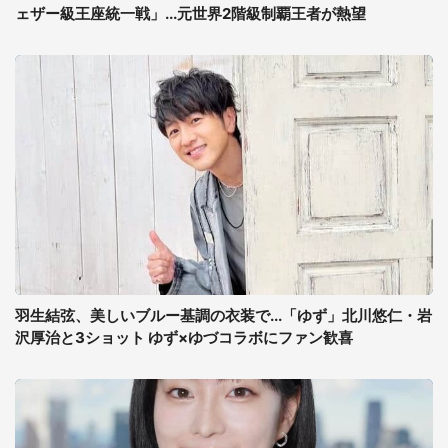
ェザー級王座統一戦」...元世界2階級制覇王者が熱望
羽生結弦、美しいブルー基調の衣装で...「ゆず」北川悠仁・岩
沢厚治と3ショット ゆず×ゆづコラボにファン歓喜