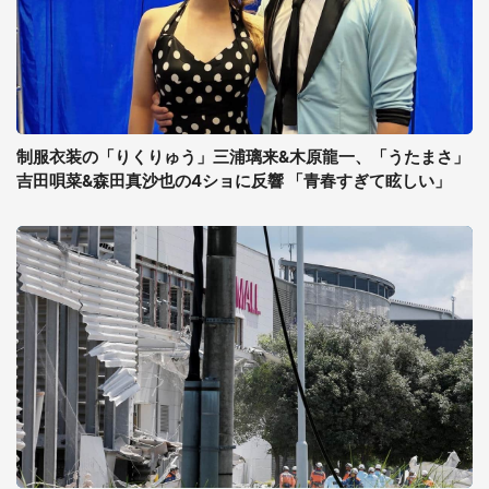
制服衣装の「りくりゅう」三浦璃来&木原龍一、「うたまさ」
吉田唄菜&森田真沙也の4ショに反響 「青春すぎて眩しい」