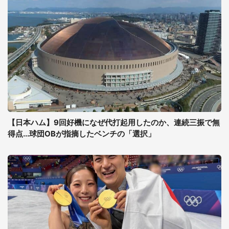
【日本ハム】9回好機になぜ代打起用したのか、連続三振で無
得点...球団OBが指摘したベンチの「選択」