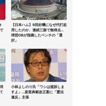
ト
【日本ハム】9回好機になぜ代打起
で
用したのか、連続三振で無得点...
球団OBが指摘したベンチの「選
択」
消
小林よしのり氏「ワシは提訴しま
て
すよ」...皇室典範改正案に「憲法
違反」主張