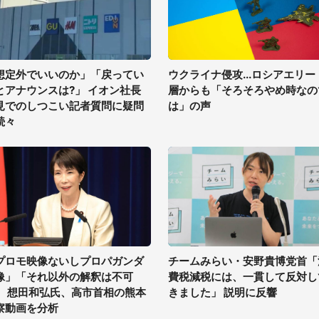
想定外でいいのか」「戻ってい
ウクライナ侵攻...ロシアエリー
とアナウンスは?」 イオン社長
層からも「そろそろやめ時なの
見でのしつこい記者質問に疑問
は」の声
続々
プロモ映像ないしプロパガンダ
チームみらい・安野貴博党首「
像」「それ以外の解釈は不可
費税減税には、一貫して反対し
」 想田和弘氏、高市首相の熊本
きました」 説明に反響
察動画を分析