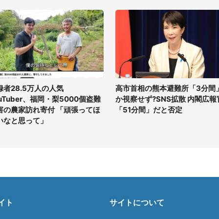
録者28.5万人の人気
高市首相の熊本避難所「3分間
uTuber、福岡・梨5000個盗難
か視察せず?SNS拡散 内閣広報
害の農家訪れ寄付 「頑張ってほ
「51分間」だと否定
いなと思って」
イト
サイトについて