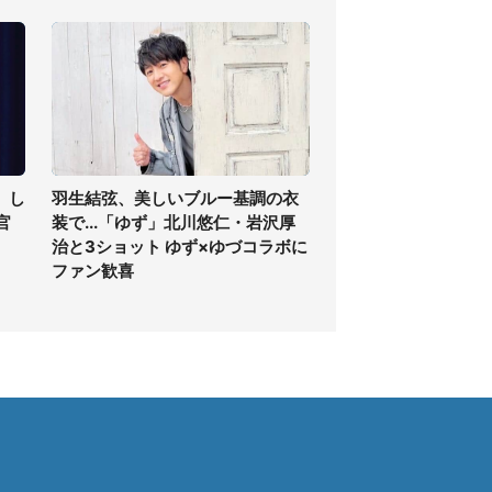
」し
羽生結弦、美しいブルー基調の衣
官
装で...「ゆず」北川悠仁・岩沢厚
治と3ショット ゆず×ゆづコラボに
ファン歓喜