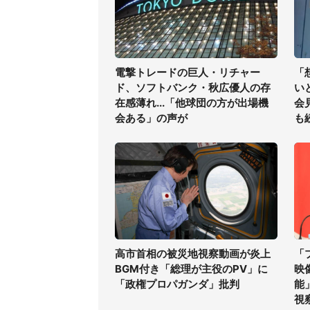
電撃トレードの巨人・リチャー
「
ド、ソフトバンク・秋広優人の存
い
在感薄れ...「他球団の方が出場機
会
会ある」の声が
も
高市首相の被災地視察動画が炎上
「
BGM付き「総理が主役のPV」に
映
「政権プロパガンダ」批判
能
視