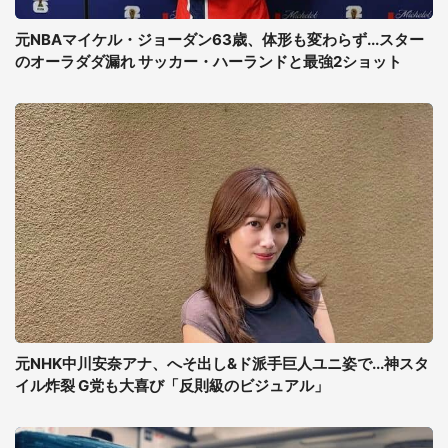
元NBAマイケル・ジョーダン63歳、体形も変わらず...スター
のオーラダダ漏れ サッカー・ハーランドと最強2ショット
元NHK中川安奈アナ、へそ出し&ド派手巨人ユニ姿で...神スタ
イル炸裂 G党も大喜び「反則級のビジュアル」