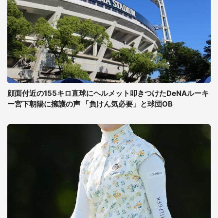
顔面付近の155キロ直球にヘルメット叩きつけたDeNAルーキ
ー宮下朝陽に擁護の声 「負けん気必要」と球団OB