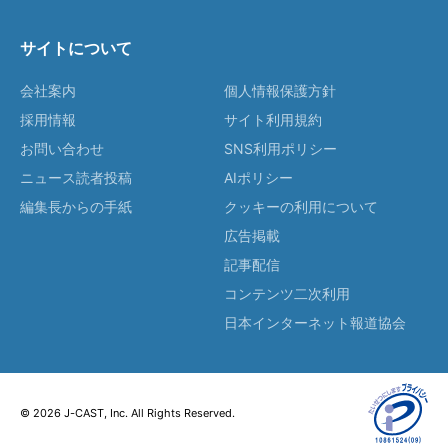
サイトについて
会社案内
個人情報保護方針
採用情報
サイト利用規約
お問い合わせ
SNS利用ポリシー
ニュース読者投稿
AIポリシー
編集長からの手紙
クッキーの利用について
広告掲載
記事配信
コンテンツ二次利用
日本インターネット報道協会
© 2026 J-CAST, Inc. All Rights Reserved.