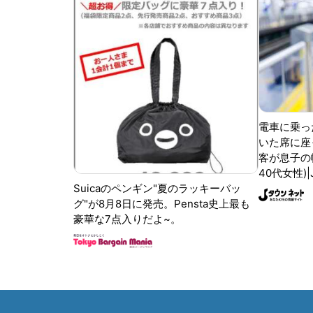
電車に乗っ
いた席に座
客が息子の
40代女性)
Suicaのペンギン"夏のラッキーバッ
グ"が8月8日に発売。Pensta史上最も
豪華な7点入りだよ~。