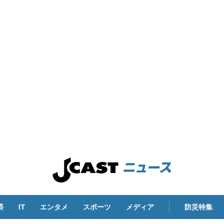
済
IT
エンタメ
スポーツ
メディア
防災特集