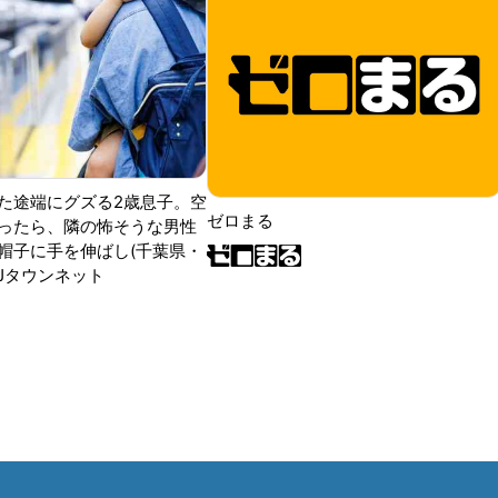
た途端にグズる2歳息子。空
ゼロまる
ったら、隣の怖そうな男性
帽子に手を伸ばし(千葉県・
|Jタウンネット