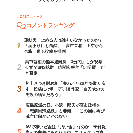
J-CAST ニュース
コメントランキング
蓮舫氏「止める人は誰もいなかったのか」
「あまりにも愕然」 高市首相「上空から
合掌」巡る投稿を批判
高市首相の熊本避難所「3分間」しか視察
せず？SNS拡散 内閣広報官「51分間」だ
と否定
片山さつき財務相「失われた28年を取り戻
す」投稿に批判 芥川賞作家「自民党の大
失政の結果だろう」
広島原爆の日、小沢一郎氏が高市政権を
「戦前回帰路線」と非難 「この国は再び
滅亡に向かいかねない」
AVで稼いだ金は「汚い金」なのか 寄付報
告への中傷にあきれる声...スリムクラブ真