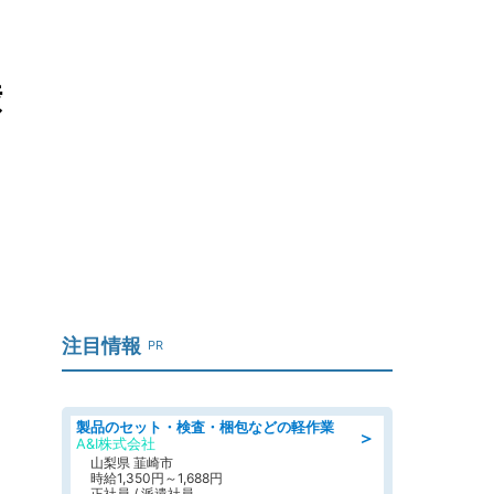
渋
注目情報
PR
製品のセット・検査・梱包などの軽作業
＞
A&I株式会社
山梨県 韮崎市
時給1,350円～1,688円
正社員 / 派遣社員