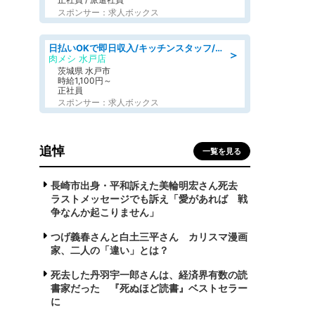
スポンサー：求人ボックス
日払いOKで即日収入/キッチンスタッフ/デリバリー業務など、自己成長可能な幅広い仕事に挑戦!髪型自由&ピアス・ネイルOK/茨城県/水戸市
＞
肉メシ 水戸店
茨城県 水戸市
時給1,100円～
正社員
スポンサー：求人ボックス
追悼
一覧を見る
長崎市出身・平和訴えた美輪明宏さん死去
ラストメッセージでも訴え「愛があれば 戦
争なんか起こりません」
つげ義春さんと白土三平さん カリスマ漫画
家、二人の「違い」とは？
死去した丹羽宇一郎さんは、経済界有数の読
書家だった 『死ぬほど読書』ベストセラー
に