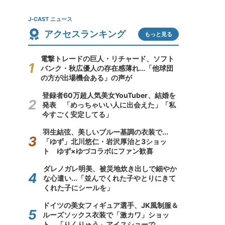
J-CAST ニュース
アクセスランキング
もっと見る
電撃トレードの巨人・リチャード、ソフト
バンク・秋広優人の存在感薄れ...「他球団
の方が出場機会ある」の声が
登録者60万超人気美女YouTuber、結婚を
発表 「めっちゃいい人に出会えた」「私
今すごく安定してる」
羽生結弦、美しいブルー基調の衣装で...
「ゆず」北川悠仁・岩沢厚治と3ショッ
ト ゆず×ゆづコラボにファン歓喜
ダレノガレ明美、被災地炊き出しで細やか
な心遣い...「並んでくれた子やとりにきて
くれた子にシールを」
ドイツの美女フィギュア選手、JK風制服＆
ルーズソックス衣装で「激カワ」ショッ
ト 「りくりゅう」アイスショーで