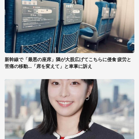
新幹線で「最悪の座席」隣が大股広げてこちらに侵食 疲労と
苦痛の移動...「席を変えて」と車掌に訴え