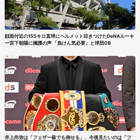
顔面付近の155キロ直球にヘルメット叩きつけたDeNAルーキ
ー宮下朝陽に擁護の声 「負けん気必要」と球団OB
井上尚弥は「フェザー級でも倒せる」、今後見たいのは「フ