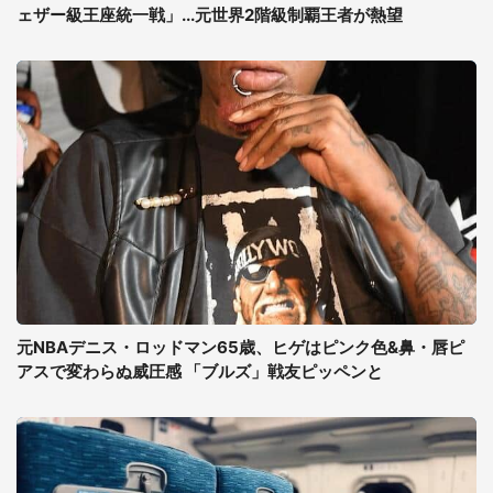
ェザー級王座統一戦」...元世界2階級制覇王者が熱望
元NBAデニス・ロッドマン65歳、ヒゲはピンク色&鼻・唇ピ
アスで変わらぬ威圧感 「ブルズ」戦友ピッペンと