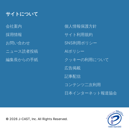
サイトについて
会社案内
個人情報保護方針
採用情報
サイト利用規約
お問い合わせ
SNS利用ポリシー
ニュース読者投稿
AIポリシー
編集長からの手紙
クッキーの利用について
広告掲載
記事配信
コンテンツ二次利用
日本インターネット報道協会
© 2026 J-CAST, Inc. All Rights Reserved.