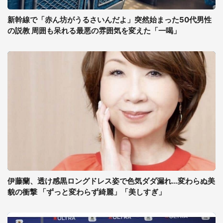
新幹線で「赤ん坊がうるさいんだよ」突然始まった50代男性
の説教 周囲も呆れる最悪の雰囲気を変えた「一喝」
伊藤蘭、透け感黒ロングドレス姿で色気ダダ漏れ...変わらぬ美
貌の衝撃 「ずっと変わらず綺麗」「美しすぎ」