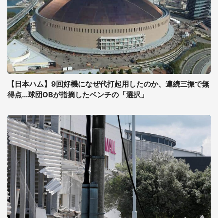
【日本ハム】9回好機になぜ代打起用したのか、連続三振で無
得点...球団OBが指摘したベンチの「選択」