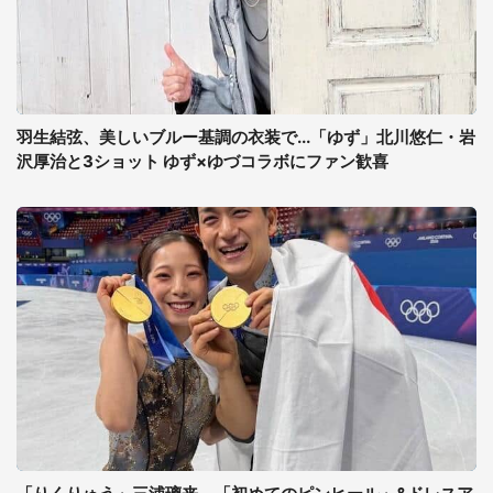
羽生結弦、美しいブルー基調の衣装で...「ゆず」北川悠仁・岩
沢厚治と3ショット ゆず×ゆづコラボにファン歓喜