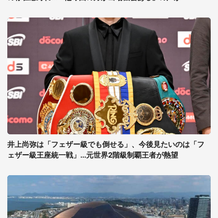
井上尚弥は「フェザー級でも倒せる」、今後見たいのは「フ
ェザー級王座統一戦」...元世界2階級制覇王者が熱望