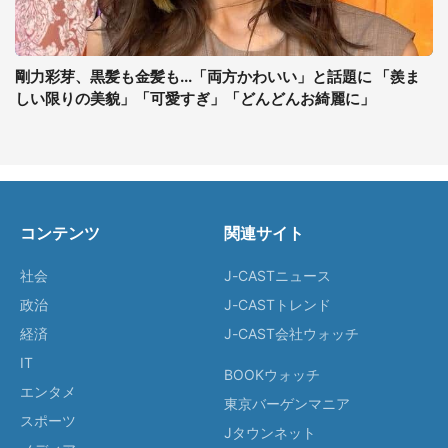
剛力彩芽、黒髪も金髪も...「両方かわいい」と話題に 「羨ま
しい限りの美貌」「可愛すぎ」「どんどんお綺麗に」
コンテンツ
関連サイト
社会
J-CASTニュース
政治
J-CASTトレンド
経済
J-CAST会社ウォッチ
IT
BOOKウォッチ
エンタメ
東京バーゲンマニア
スポーツ
Jタウンネット