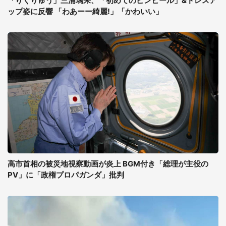
「りくりゅう」三浦璃来、「初めてのピンヒール」&ドレスア
ップ姿に反響 「わあーー綺麗!」「かわいい」
高市首相の被災地視察動画が炎上 BGM付き「総理が主役の
PV」に「政権プロパガンダ」批判