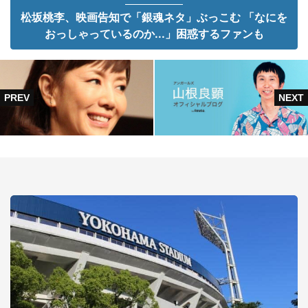
松坂桃李、映画告知で「銀魂ネタ」ぶっこむ 「なにを
おっしゃっているのか...」困惑するファンも