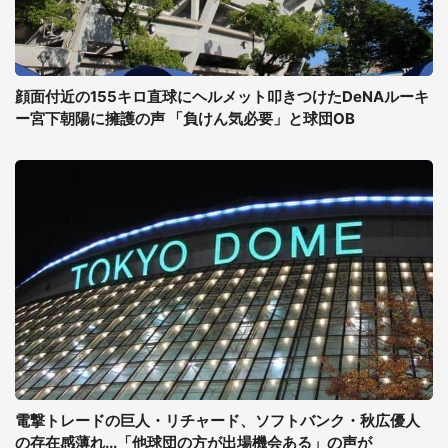
顔面付近の155キロ直球にヘルメット叩きつけたDeNAルーキ
ー宮下朝陽に擁護の声 「負けん気必要」と球団OB
電撃トレードの巨人・リチャード、ソフトバンク・秋広優人
の存在感薄れ...「他球団の方が出場機会ある」の声が