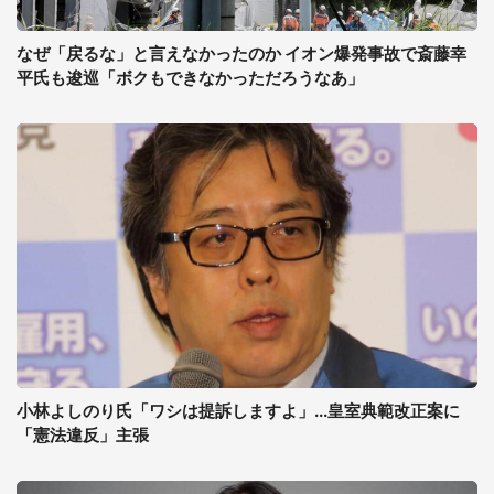
なぜ「戻るな」と言えなかったのか イオン爆発事故で斎藤幸
平氏も逡巡「ボクもできなかっただろうなあ」
小林よしのり氏「ワシは提訴しますよ」...皇室典範改正案に
「憲法違反」主張