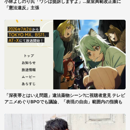
小林よしのり氏「ワシは提訴しますよ」...皇室典範改正案に
「憲法違反」主張
「深夜帯とはいえ問題」違法薬物シーン?に視聴者意見 テレビ
アニメめぐりBPOでも議論、「表現の自由」範囲内の指摘も