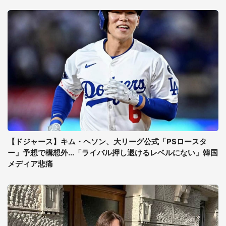
【ドジャース】キム・ヘソン、大リーグ公式「PSロースタ
ー」予想で構想外...「ライバル押し退けるレベルにない」韓国
メディア悲痛