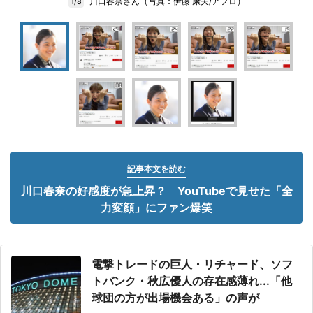
川口春奈さん（写真：伊藤 康夫/アフロ）
1/8
記事本文を読む
川口春奈の好感度が急上昇？ YouTubeで見せた「全
力変顔」にファン爆笑
電撃トレードの巨人・リチャード、ソフ
トバンク・秋広優人の存在感薄れ...「他
球団の方が出場機会ある」の声が