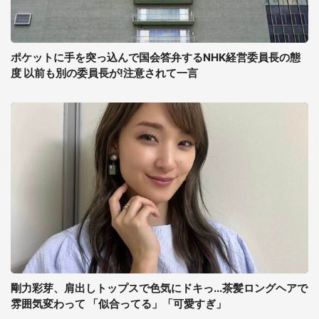
ポケットに手を突っ込んで国会答弁するNHK経営委員長の態
度 以前も別の委員長が!注意されて一言
剛力彩芽、肩出しトップスで色気にドキっ...茶髪ロングヘアで
雰囲気変わって 「似合ってる」「可愛すぎ」