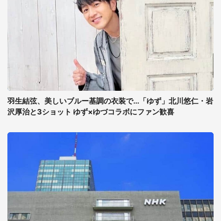
羽生結弦、美しいブルー基調の衣装で...「ゆず」北川悠仁・岩
沢厚治と3ショット ゆず×ゆづコラボにファン歓喜