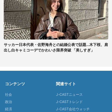
サッカー日本代表・佐野海舟との結婚公表で話題...木下桜、肩
出し白キャミコーデでかわいさ限界突破 「美しすぎ」
コンテンツ
関連サイト
社会
J-CASTニュース
政治
J-CASTトレンド
経済
J-CAST会社ウォッチ