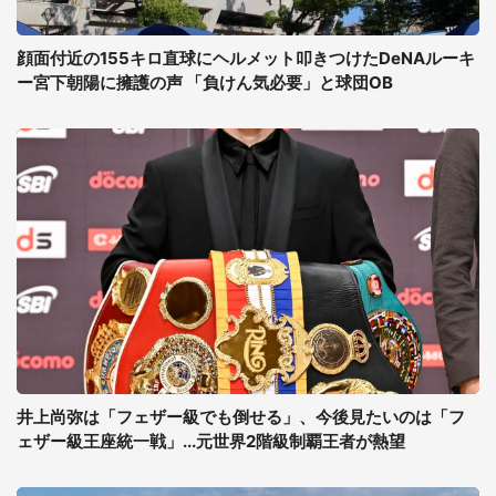
顔面付近の155キロ直球にヘルメット叩きつけたDeNAルーキ
ー宮下朝陽に擁護の声 「負けん気必要」と球団OB
井上尚弥は「フェザー級でも倒せる」、今後見たいのは「フ
ェザー級王座統一戦」...元世界2階級制覇王者が熱望