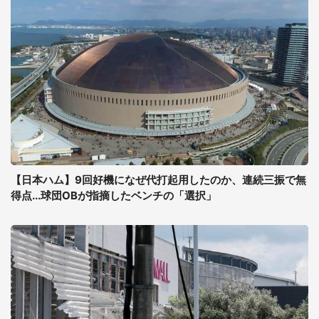
【日本ハム】9回好機になぜ代打起用したのか、連続三振で無
得点...球団OBが指摘したベンチの「選択」