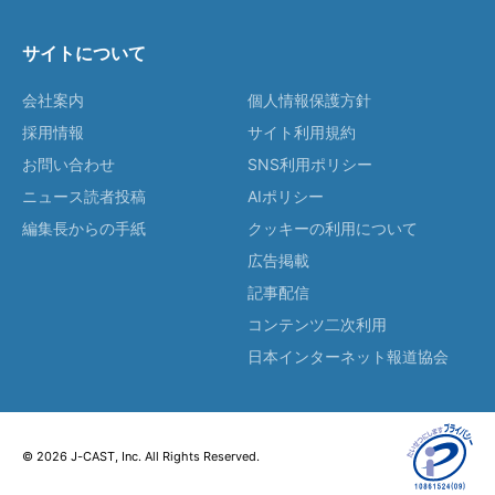
サイトについて
会社案内
個人情報保護方針
採用情報
サイト利用規約
お問い合わせ
SNS利用ポリシー
ニュース読者投稿
AIポリシー
編集長からの手紙
クッキーの利用について
広告掲載
記事配信
コンテンツ二次利用
日本インターネット報道協会
© 2026 J-CAST, Inc. All Rights Reserved.