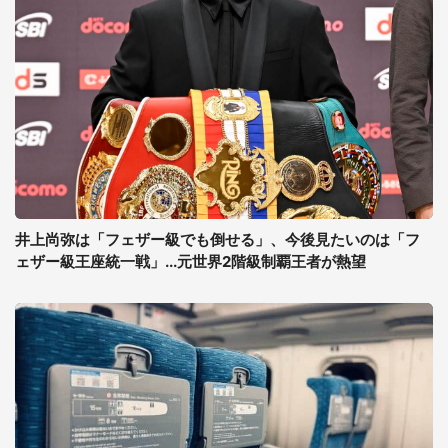
井上尚弥は「フェザー級でも倒せる」、今後見たいのは「フ
ェザー級王座統一戦」...元世界2階級制覇王者が熱望