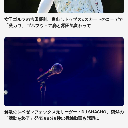
女子ゴルフの吉田優利、肩出しトップス×スカートのコーデで
「激カワ」 ゴルフウェア姿と雰囲気変わって
解散のレペゼンフォックス元リーダー・DJ SHACHO、突然の
「活動を終了」発表 88分8秒の長編動画も話題に