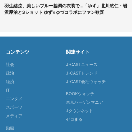
羽生結弦、美しいブルー基調の衣装で...「ゆず」北川悠仁・岩
沢厚治と3ショット ゆず×ゆづコラボにファン歓喜
コンテンツ
関連サイト
社会
J-CASTニュース
政治
J-CASTトレンド
経済
J-CAST会社ウォッチ
IT
BOOKウォッチ
エンタメ
東京バーゲンマニア
スポーツ
Jタウンネット
メディア
ゼロまる
動画