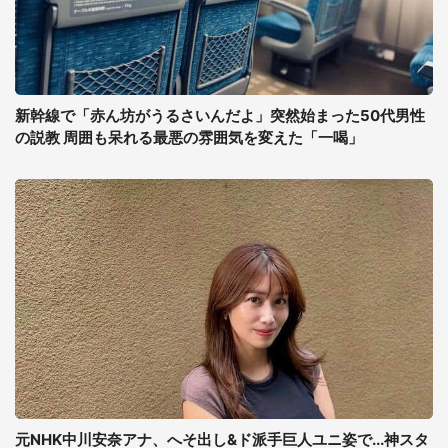
新幹線で「赤ん坊がうるさいんだよ」突然始まった50代男性
の説教 周囲も呆れる最悪の雰囲気を変えた「一喝」
元NHK中川安奈アナ、へそ出し&ド派手巨人ユニ姿で...神スタ