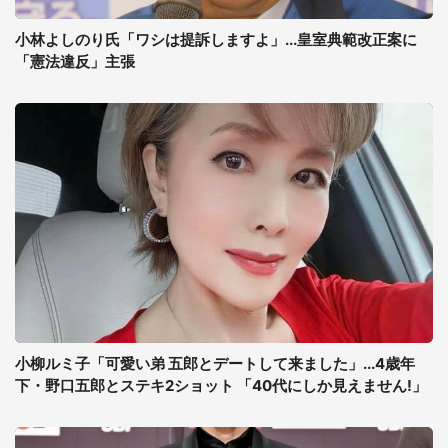
小林よしのり氏「ワシは提訴しますよ」...皇室典範改正案に
「憲法違反」主張
小柳ルミ子「可愛い弟 五郎とデートして来ました」...4歳年
下・野口五郎とステキ2ショット 「40代にしか見えません!」