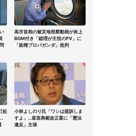
い
高市首相の被災地視察動画が炎上
長
BGM付き「総理が主役のPV」に
問
「政権プロパガンダ」批判
打起
小林よしのり氏「ワシは提訴しま
.
すよ」...皇室典範改正案に「憲法
選
違反」主張