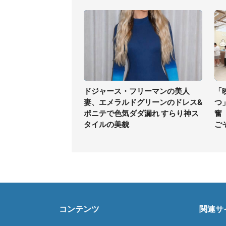
ドジャース・フリーマンの美人
「
妻、エメラルドグリーンのドレス&
つ
ポニテで色気ダダ漏れ すらり神ス
奮
タイルの美貌
ご
コンテンツ
関連サ