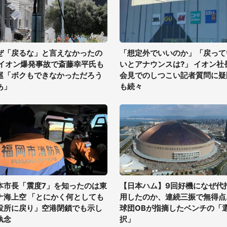
ぜ「戻るな」と言えなかったの
「想定外でいいのか」「戻って
 イオン爆発事故で斎藤幸平氏も
いとアナウンスは?」 イオン社
巡「ボクもできなかっただろう
会見でのしつこい記者質問に疑
あ」
も続々
本市長「震度7」を知ったのは東
【日本ハム】9回好機になぜ代
ナ海上空 「とにかく何としても
用したのか、連続三振で無得点..
役所に戻り」空港閉鎖でも示し
球団OBが指摘したベンチの「
執念
択」