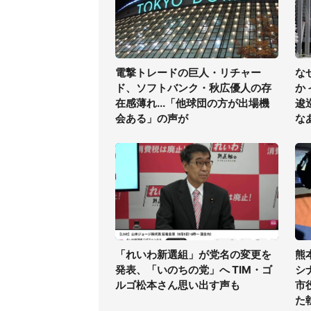
電撃トレードの巨人・リチャー
な
ド、ソフトバンク・秋広優人の存
か
在感薄れ...「他球団の方が出場機
逡
会ある」の声が
な
「れいわ新選組」が党名の変更を
熊
発表、「いのちの党」へ TIM・ゴ
シ
ルゴ松本さん思い出す声も
市
た