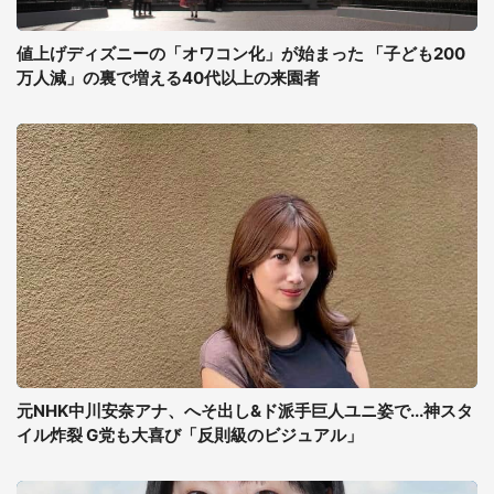
値上げディズニーの「オワコン化」が始まった 「子ども200
万人減」の裏で増える40代以上の来園者
元NHK中川安奈アナ、へそ出し&ド派手巨人ユニ姿で...神スタ
イル炸裂 G党も大喜び「反則級のビジュアル」