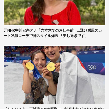
元NHK中川安奈アナ「六本木でのお仕事前」...透け感黒スカ
ート私服コーデで神スタイル炸裂 「美し過ぎです」