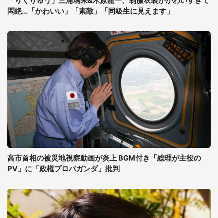
「りくりゅう」三浦璃来&木原龍一、制服衣装がかわいすぎて
悶絶...「かわいい」「素敵」「同級生に見えます」
高市首相の被災地視察動画が炎上 BGM付き「総理が主役の
PV」に「政権プロパガンダ」批判