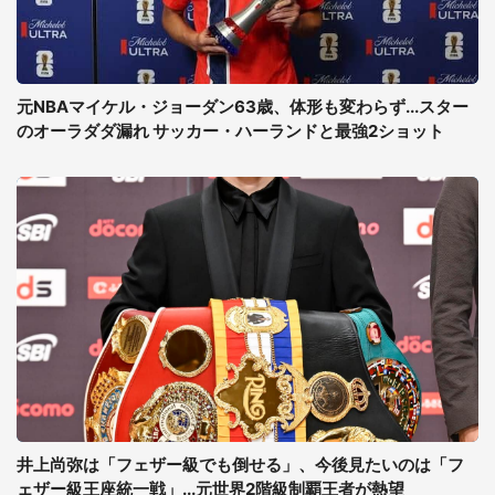
元NBAマイケル・ジョーダン63歳、体形も変わらず...スター
のオーラダダ漏れ サッカー・ハーランドと最強2ショット
井上尚弥は「フェザー級でも倒せる」、今後見たいのは「フ
ェザー級王座統一戦」...元世界2階級制覇王者が熱望