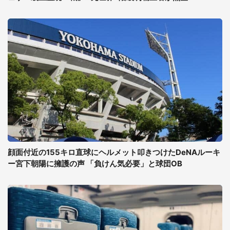
顔面付近の155キロ直球にヘルメット叩きつけたDeNAルーキ
ー宮下朝陽に擁護の声 「負けん気必要」と球団OB