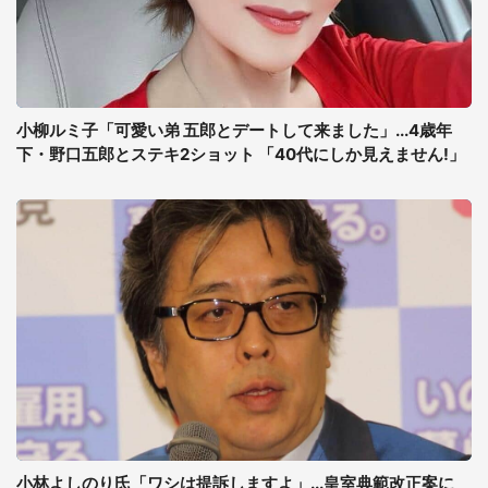
小柳ルミ子「可愛い弟 五郎とデートして来ました」...4歳年
下・野口五郎とステキ2ショット 「40代にしか見えません!」
小林よしのり氏「ワシは提訴しますよ」...皇室典範改正案に