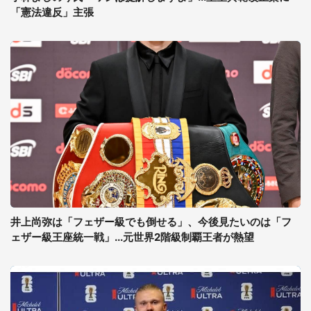
「憲法違反」主張
井上尚弥は「フェザー級でも倒せる」、今後見たいのは「フ
ェザー級王座統一戦」...元世界2階級制覇王者が熱望