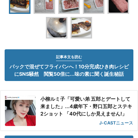
記事本文を読む
パックで混ぜてフライパンへ！10分完成ひき肉レシピ
にSNS騒然 閲覧50倍に...味の素に聞く誕生秘話
小柳ルミ子「可愛い弟 五郎とデートして
来ました」...4歳年下・野口五郎とステキ
2ショット 「40代にしか見えません!」
J-CASTニュース