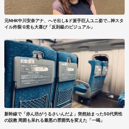
元NHK中川安奈アナ、へそ出し&ド派手巨人ユニ姿で...神スタ
イル炸裂 G党も大喜び「反則級のビジュアル」
新幹線で「赤ん坊がうるさいんだよ」突然始まった50代男性
の説教 周囲も呆れる最悪の雰囲気を変えた「一喝」