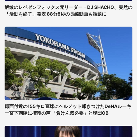
解散のレペゼンフォックス元リーダー・DJ SHACHO、突然の
「活動を終了」発表 88分8秒の長編動画も話題に
顔面付近の155キロ直球にヘルメット叩きつけたDeNAルーキ
ー宮下朝陽に擁護の声 「負けん気必要」と球団OB