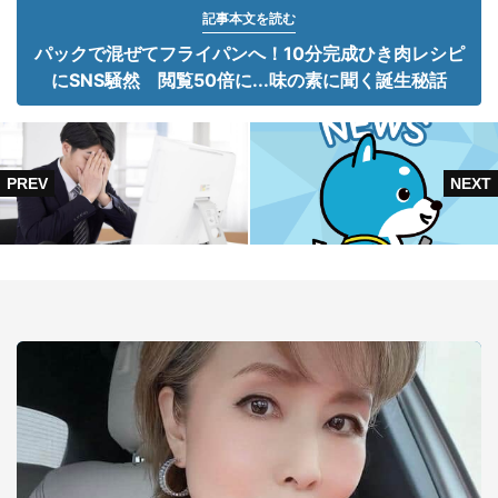
記事本文を読む
パックで混ぜてフライパンへ！10分完成ひき肉レシピ
にSNS騒然 閲覧50倍に...味の素に聞く誕生秘話