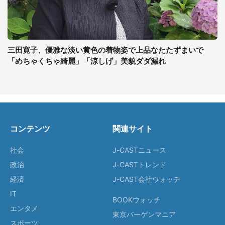
三田寛子、優雅な淡い黄色の着物姿で上品なたたずまいで
「めちゃくちゃ綺麗」「涼しげ」美貌ダダ漏れ
コンテンツ
関連サイト
社会
J-CASTニュース
政治
J-CASTトレンド
経済
J-CAST会社ウォッチ
IT
BOOKウォッチ
エンタメ
東京バーゲンマニア
スポーツ