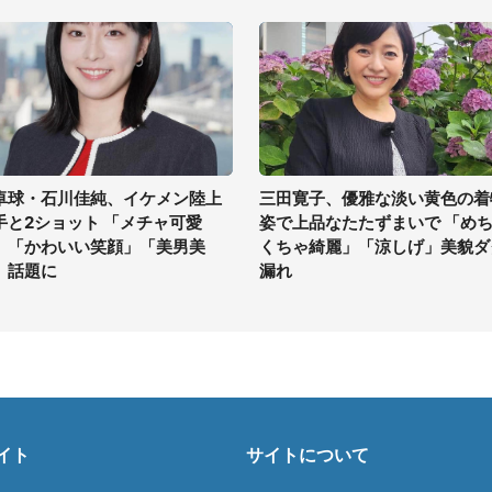
卓球・石川佳純、イケメン陸上
三田寛子、優雅な淡い黄色の着
手と2ショット 「メチャ可愛
姿で上品なたたずまいで 「め
」「かわいい笑顔」「美男美
くちゃ綺麗」「涼しげ」美貌ダ
」話題に
漏れ
イト
サイトについて