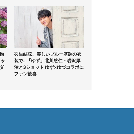
物
羽生結弦、美しいブルー基調の衣
ちゃ
装で...「ゆず」北川悠仁・岩沢厚
ダ
治と3ショット ゆず×ゆづコラボに
ファン歓喜