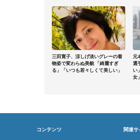
三田寛子、涼しげ淡いグレーの着
元
物姿で変わらぬ美貌 「綺麗すぎ
選
る」「いつも若々しくて美しい」
い
女
コンテンツ
関連サ