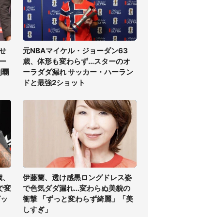
せ
元NBAマイケル・ジョーダン63
ー
歳、体形も変わらず...スターのオ
制覇
ーラダダ漏れ サッカー・ハーラン
ドと最強2ショット
歳、
伊藤蘭、透け感黒ロングドレス姿
で変
で色気ダダ漏れ...変わらぬ美貌の
ピッ
衝撃 「ずっと変わらず綺麗」「美
しすぎ」