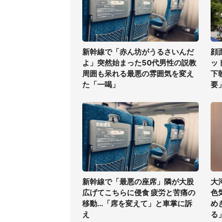
新幹線で「赤ん坊がうるさいんだ
顔
よ」突然始まった50代男性の説教
ッ
周囲も呆れる最悪の雰囲気を変え
下
た「一喝」
要
新幹線で「最悪の座席」隣が大股
大
広げてこちらに侵食 疲労と苦痛の
色
移動...「席を変えて」と車掌に訴
め
え
る