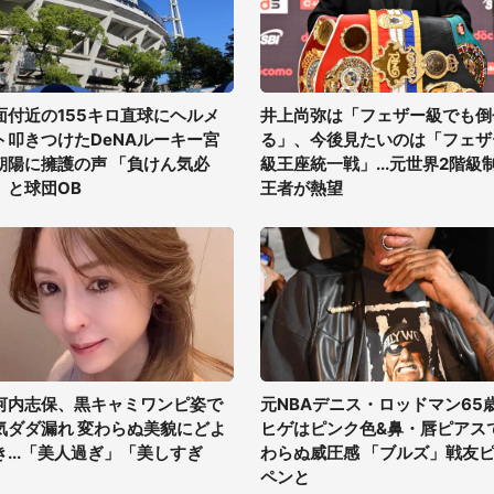
面付近の155キロ直球にヘルメ
井上尚弥は「フェザー級でも倒
ト叩きつけたDeNAルーキー宮
る」、今後見たいのは「フェザ
朝陽に擁護の声 「負けん気必
級王座統一戦」...元世界2階級
」と球団OB
王者が熱望
河内志保、黒キャミワンピ姿で
元NBAデニス・ロッドマン65
気ダダ漏れ 変わらぬ美貌にどよ
ヒゲはピンク色&鼻・唇ピアス
き...「美人過ぎ」「美しすぎ
わらぬ威圧感 「ブルズ」戦友
」
ペンと