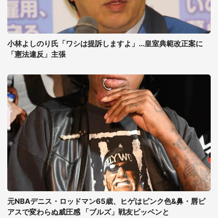
小林よしのり氏「ワシは提訴しますよ」...皇室典範改正案に
「憲法違反」主張
元NBAデニス・ロッドマン65歳、ヒゲはピンク色&鼻・唇ピ
アスで変わらぬ威圧感 「ブルズ」戦友ピッペンと