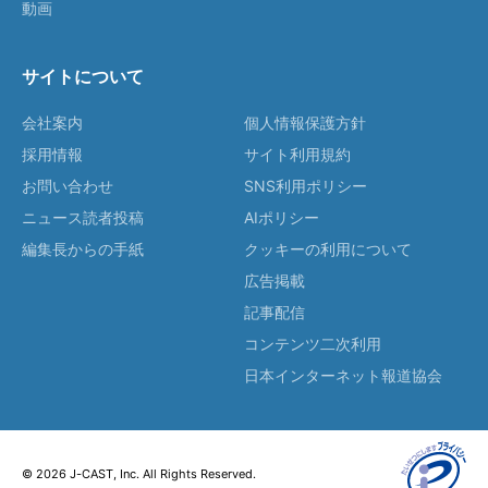
動画
サイトについて
会社案内
個人情報保護方針
採用情報
サイト利用規約
お問い合わせ
SNS利用ポリシー
ニュース読者投稿
AIポリシー
編集長からの手紙
クッキーの利用について
広告掲載
記事配信
コンテンツ二次利用
日本インターネット報道協会
© 2026 J-CAST, Inc. All Rights Reserved.