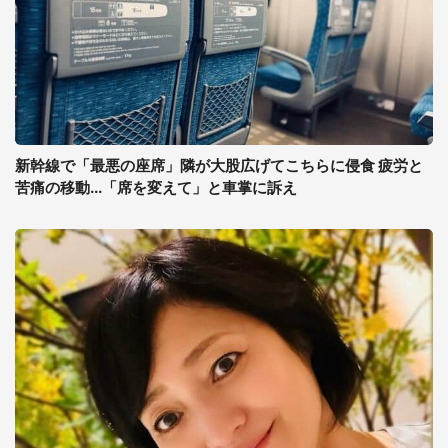
新幹線で「最悪の座席」隣が大股広げてこちらに侵食 疲労と
苦痛の移動...「席を変えて」と車掌に訴え