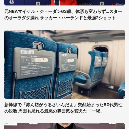
元NBAマイケル・ジョーダン63歳、体形も変わらず...スター
のオーラダダ漏れ サッカー・ハーランドと最強2ショット
新幹線で「赤ん坊がうるさいんだよ」突然始まった50代男性
の説教 周囲も呆れる最悪の雰囲気を変えた「一喝」