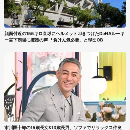
顔面付近の155キロ直球にヘルメット叩きつけたDeNAルーキ
ー宮下朝陽に擁護の声 「負けん気必要」と球団OB
市川團十郎の15歳長女&13歳長男、ソファでリラックス仲良