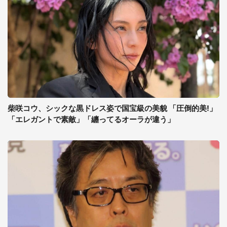
柴咲コウ、シックな黒ドレス姿で国宝級の美貌 「圧倒的美!」
「エレガントで素敵」「纏ってるオーラが違う」