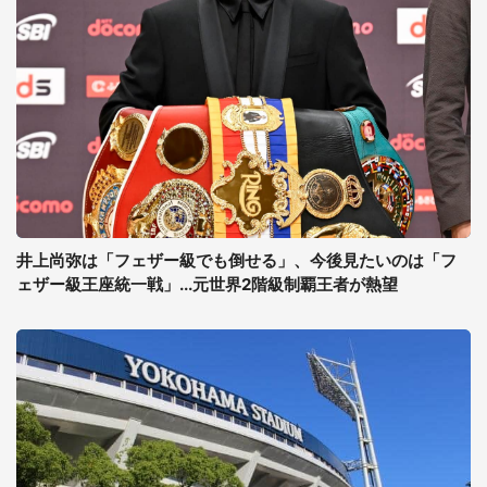
井上尚弥は「フェザー級でも倒せる」、今後見たいのは「フ
ェザー級王座統一戦」...元世界2階級制覇王者が熱望