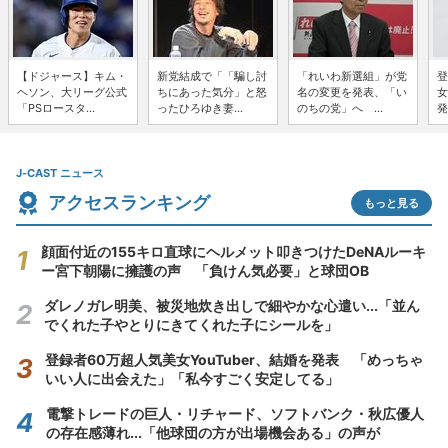
【ドジャース】キム・
新党結成で「「騙し討
「れいわ新選組」が党
登
ヘソン、大リーグ公式
ちにあった気分」と怒
名の変更を発表、「い
女
「PSロースタ...
ったひろゆき妻...
のちの党」へ ...
発
J-CAST ニュース
アクセスランキング
もっと見る
顔面付近の155キロ直球にヘルメット叩きつけたDeNAルーキ
ー宮下朝陽に擁護の声 「負けん気必要」と球団OB
ダレノガレ明美、被災地炊き出しで細やかな心遣い...「並ん
でくれた子やとりにきてくれた子にシールを」
登録者60万超人気美女YouTuber、結婚を発表 「めっちゃ
いい人に出会えた」「私今すごく安定してる」
電撃トレードの巨人・リチャード、ソフトバンク・秋広優人
の存在感薄れ...「他球団の方が出場機会ある」の声が