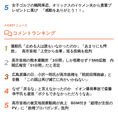
女子ゴルフの鶴岡果恋、オリックスのイケメン夫から貴重プ
レゼントに喜び 「感動をありがとう！！」
J-CAST ニュース
コメントランキング
蓮舫氏「止める人は誰もいなかったのか」「あまりにも愕
然」 高市首相「上空から合掌」巡る投稿を批判
高市首相の熊本避難所「3分間」しか視察せず？SNS拡散 内
閣広報官「51分間」だと否定
広島原爆の日、小沢一郎氏が高市政権を「戦前回帰路線」と
非難 「この国は再び滅亡に向かいかねない」
なぜ「戻るな」と言えなかったのか イオン爆発事故で斎藤
幸平氏も逡巡「ボクもできなかっただろうなあ」
高市首相の被災地視察動画が炎上 BGM付き「総理が主役の
PV」に「政権プロパガンダ」批判