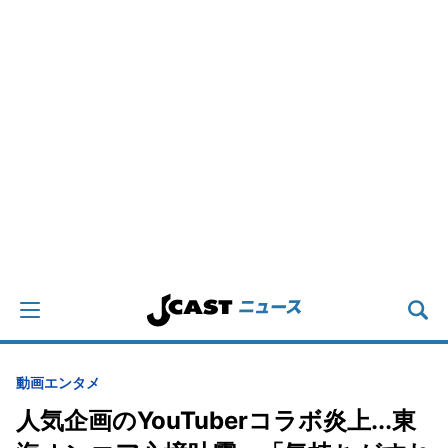
動画
エンタメ
人気企画のYouTuberコラボ炎上...東