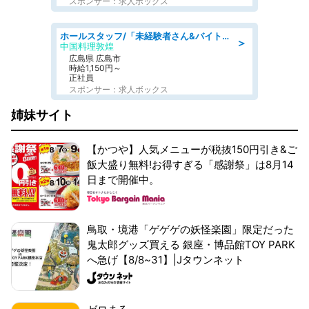
スポンサー：求人ボックス
ホールスタッフ/「未経験者さん&バイトデビューも大歓迎」残業ほぼなし×1日3時間〜勤務OK!フォロー体制も充実/広島県/広島市南区
＞
中国料理敦煌
広島県 広島市
時給1,150円～
正社員
スポンサー：求人ボックス
姉妹サイト
【かつや】人気メニューが税抜150円引き&ご
飯大盛り無料!お得すぎる「感謝祭」は8月14
日まで開催中。
鳥取・境港「ゲゲゲの妖怪楽園」限定だった
鬼太郎グッズ買える 銀座・博品館TOY PARK
へ急げ【8/8~31】|Jタウンネット