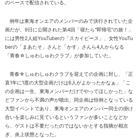
のペースで配信されている。
例年は東海オンエアのメンバーのみで決行されていた企
画だが、9日に公開された第4回「寝たら"即帰宅"の旅！」
には男性2人組YouTuberの「スカイピース」、女性YouTu
berの「まあたそ」さんと「かす」さんら4人からなる
「青春☆しゅわしゅわクラブ」が参加していた。
青春☆しゅわしゅわクラブを迎えての企画に対し、「正
直1年に1度の大型企画だけは6人がよかったかなぁ」「こ
の企画は一生、東海メンバーだけでやってほしかった」な
どファンから不満の声が噴出。同企画は恒例となっている
大型イベントであり、東海オンエアのメンバー同士の掛け
合いを楽しみに見ているというファンが多いことなどか
ら、ゲストは不要だったのではないかとする指摘が相次
ぎ、炎上状態となった。