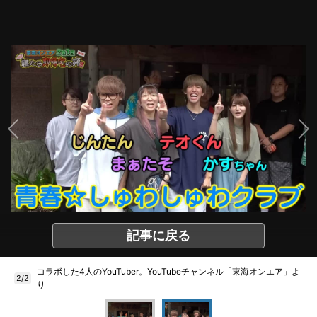
記事に戻る
コラボした4人のYouTuber。YouTubeチャンネル「東海オンエア」よ
2/2
り