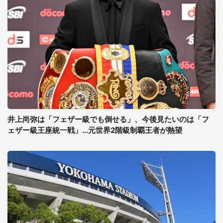
井上尚弥は「フェザー級でも倒せる」、今後見たいのは「フ
ェザー級王座統一戦」...元世界2階級制覇王者が熱望