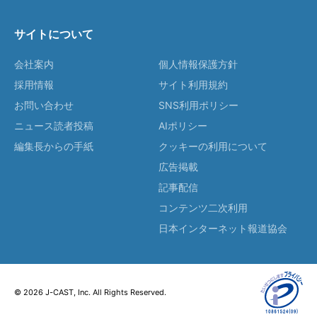
サイトについて
会社案内
個人情報保護方針
採用情報
サイト利用規約
お問い合わせ
SNS利用ポリシー
ニュース読者投稿
AIポリシー
編集長からの手紙
クッキーの利用について
広告掲載
記事配信
コンテンツ二次利用
日本インターネット報道協会
© 2026 J-CAST, Inc. All Rights Reserved.