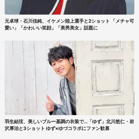
元卓球・石川佳純、イケメン陸上選手と2ショット 「メチャ可
愛い」「かわいい笑顔」「美男美女」話題に
羽生結弦、美しいブルー基調の衣装で...「ゆず」北川悠仁・岩
沢厚治と3ショット ゆず×ゆづコラボにファン歓喜