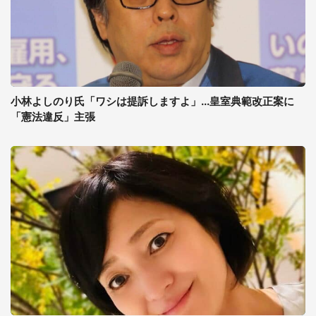
小林よしのり氏「ワシは提訴しますよ」...皇室典範改正案に
「憲法違反」主張