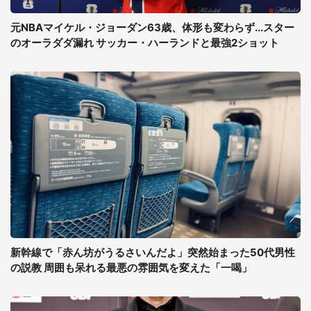
元NBAマイケル・ジョーダン63歳、体形も変わらず...スター
のオーラダダ漏れ サッカー・ハーランドと最強2ショット
新幹線で「赤ん坊がうるさいんだよ」突然始まった50代男性
の説教 周囲も呆れる最悪の雰囲気を変えた「一喝」