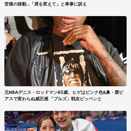
苦痛の移動...「席を変えて」と車掌に訴え
元NBAデニス・ロッドマン65歳、ヒゲはピンク色&鼻・唇ピ
アスで変わらぬ威圧感 「ブルズ」戦友ピッペンと