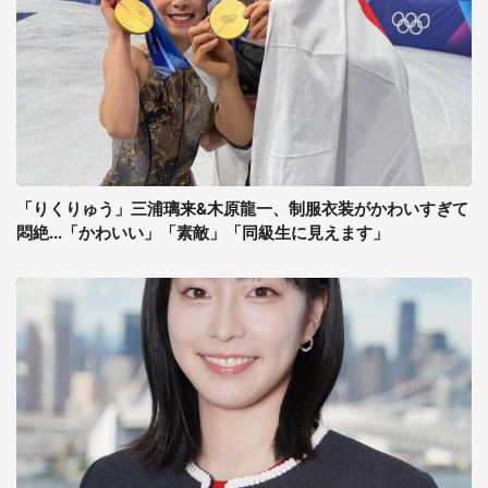
「りくりゅう」三浦璃来&木原龍一、制服衣装がかわいすぎて
悶絶...「かわいい」「素敵」「同級生に見えます」