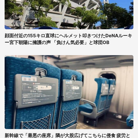
顔面付近の155キロ直球にヘルメット叩きつけたDeNAルーキ
ー宮下朝陽に擁護の声 「負けん気必要」と球団OB
新幹線で「最悪の座席」隣が大股広げてこちらに侵食 疲労と