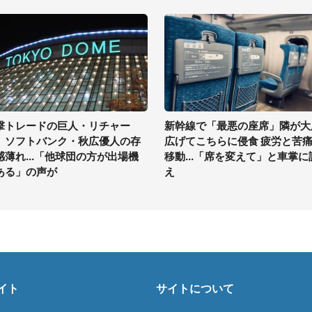
撃トレードの巨人・リチャー
新幹線で「最悪の座席」隣が大
、ソフトバンク・秋広優人の存
広げてこちらに侵食 疲労と苦
感薄れ...「他球団の方が出場機
移動...「席を変えて」と車掌に
ある」の声が
え
イト
サイトについて