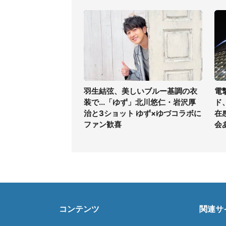
羽生結弦、美しいブルー基調の衣
電
装で...「ゆず」北川悠仁・岩沢厚
ド
治と3ショット ゆず×ゆづコラボに
在
ファン歓喜
会
コンテンツ
関連サ