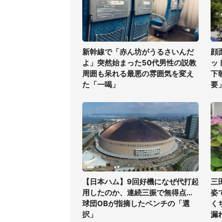
新幹線で「赤ん坊がうるさいんだ
顔
よ」突然始まった50代男性の説教
ッ
周囲も呆れる最悪の雰囲気を変え
下
た「一喝」
要
【日本ハム】9回好機になぜ代打起
三
用したのか、連続三振で無得点...
姿
球団OBが指摘したベンチの「選
く
択」
漏