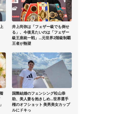
上
井上尚弥は「フェザー級でも倒せ
る」、今後見たいのは「フェザー
級王座統一戦」...元世界2階級制覇
王者が熱望
着
国際結婚のフェンシング松山恭
ぎ
助、美人妻を抱きしめ...世界選手
」
権のオフショット 美男美女カップ
ルにドキっ