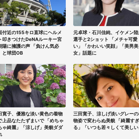
面付近の155キロ直球にヘルメ
元卓球・石川佳純、イケメン陸
ト叩きつけたDeNAルーキー宮
選手と2ショット 「メチャ可愛
朝陽に擁護の声 「負けん気必
い」「かわいい笑顔」「美男美
」と球団OB
女」話題に
田寛子、優雅な淡い黄色の着物
三田寛子、涼しげ淡いグレーの
で上品なたたずまいで 「めちゃ
物姿で変わらぬ美貌 「綺麗す
ちゃ綺麗」「涼しげ」美貌ダダ
る」「いつも若々しくて美しい
れ