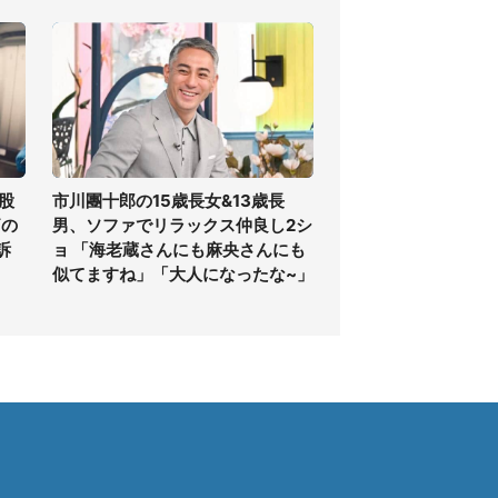
股
市川團十郎の15歳長女&13歳長
痛の
男、ソファでリラックス仲良し2シ
訴
ョ 「海老蔵さんにも麻央さんにも
似てますね」「大人になったな~」