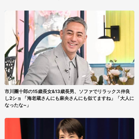
市川團十郎の15歳長女&13歳長男、ソファでリラックス仲良
し2ショ 「海老蔵さんにも麻央さんにも似てますね」「大人に
なったな~」