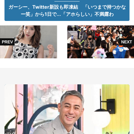
ガーシー、Twitter新設も即凍結 「いつまで持つかな
ー笑」から1日で...「アホらしい」不満露わ