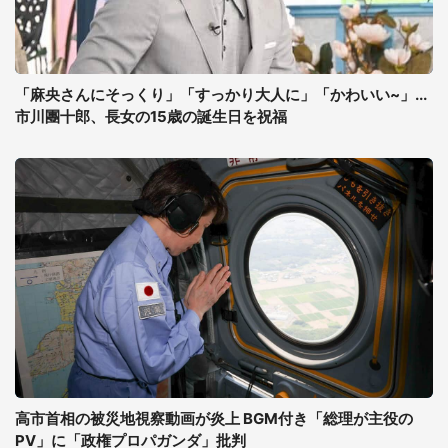
「麻央さんにそっくり」「すっかり大人に」「かわいい~」...
市川團十郎、長女の15歳の誕生日を祝福
高市首相の被災地視察動画が炎上 BGM付き「総理が主役の
PV」に「政権プロパガンダ」批判