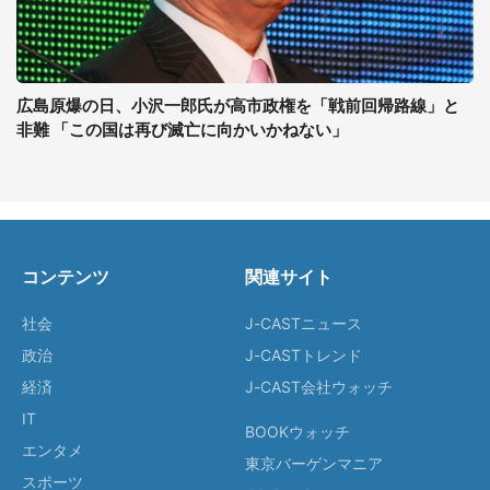
広島原爆の日、小沢一郎氏が高市政権を「戦前回帰路線」と
非難 「この国は再び滅亡に向かいかねない」
コンテンツ
関連サイト
社会
J-CASTニュース
政治
J-CASTトレンド
経済
J-CAST会社ウォッチ
IT
BOOKウォッチ
エンタメ
東京バーゲンマニア
スポーツ