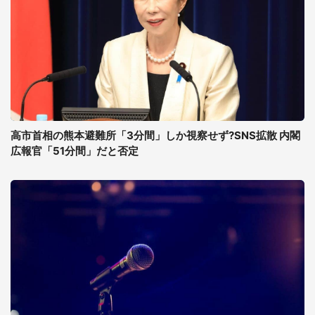
高市首相の熊本避難所「3分間」しか視察せず?SNS拡散 内閣
広報官「51分間」だと否定