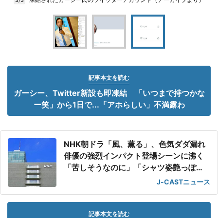
記事本文を読む
ガーシー、Twitter新設も即凍結 「いつまで持つかな
ー笑」から1日で...「アホらしい」不満露わ
NHK朝ドラ「風、薫る」、色気ダダ漏れ
俳優の強烈インパクト登場シーンに沸く
「苦しそうなのに」「シャツ姿艶っぽ
い」
J-CASTニュース
記事本文を読む