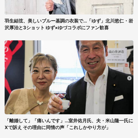
羽生結弦、美しいブルー基調の衣装で...「ゆず」北川悠仁・岩
沢厚治と3ショット ゆず×ゆづコラボにファン歓喜
「離婚して」「痛いんです」...室井佑月氏、夫・米山隆一氏に
Xで訴え その理由に同情の声「これしかやり方が」