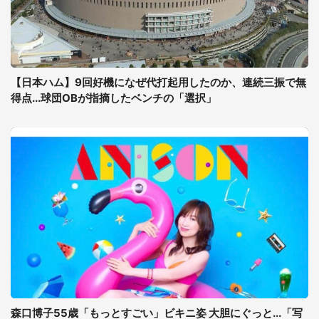
【日本ハム】9回好機になぜ代打起用したのか、連続三振で無
得点...球団OBが指摘したベンチの「選択」
森口博子55歳「もっとすごい」ビキニ姿 大胆にぐっと...「写