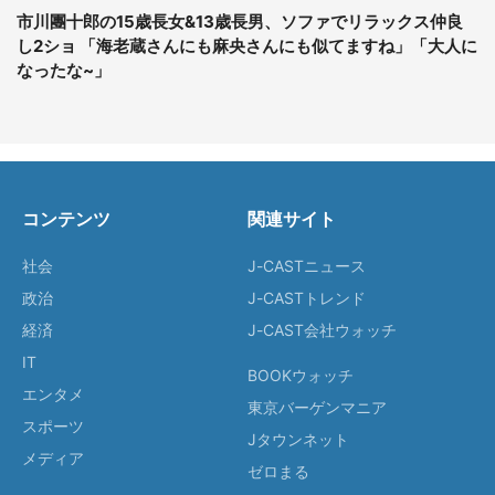
市川團十郎の15歳長女&13歳長男、ソファでリラックス仲良
し2ショ 「海老蔵さんにも麻央さんにも似てますね」「大人に
なったな~」
コンテンツ
関連サイト
社会
J-CASTニュース
政治
J-CASTトレンド
経済
J-CAST会社ウォッチ
IT
BOOKウォッチ
エンタメ
東京バーゲンマニア
スポーツ
Jタウンネット
メディア
ゼロまる