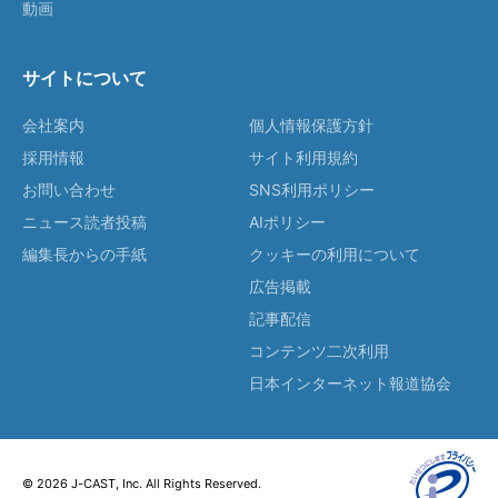
動画
サイトについて
会社案内
個人情報保護方針
採用情報
サイト利用規約
お問い合わせ
SNS利用ポリシー
ニュース読者投稿
AIポリシー
編集長からの手紙
クッキーの利用について
広告掲載
記事配信
コンテンツ二次利用
日本インターネット報道協会
© 2026 J-CAST, Inc. All Rights Reserved.