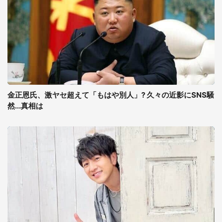
金正恩氏、激ヤセ超えて「もはや別人」? 久々の近影にSNS騒
然...真相は