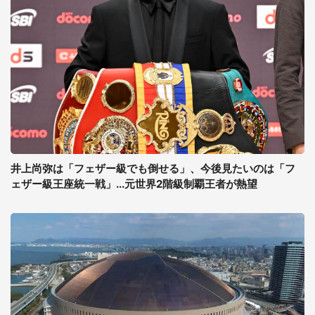
井上尚弥は「フェザー級でも倒せる」、今後見たいのは「フ
ェザー級王座統一戦」...元世界2階級制覇王者が熱望