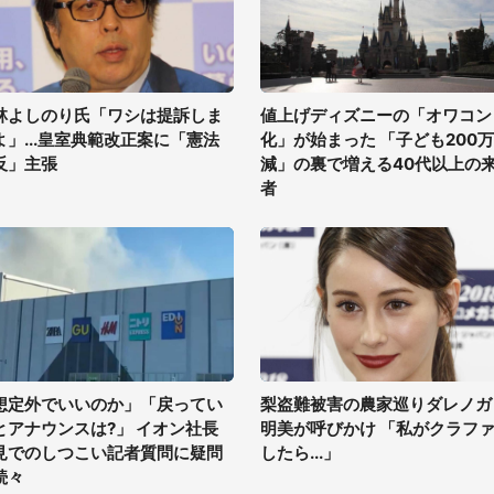
林よしのり氏「ワシは提訴しま
値上げディズニーの「オワコン
よ」...皇室典範改正案に「憲法
化」が始まった 「子ども200
反」主張
減」の裏で増える40代以上の
者
想定外でいいのか」「戻ってい
梨盗難被害の農家巡りダレノガ
とアナウンスは?」 イオン社長
明美が呼びかけ 「私がクラフ
見でのしつこい記者質問に疑問
したら...」
続々