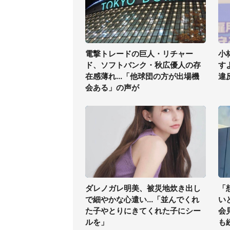
電撃トレードの巨人・リチャー
小
ド、ソフトバンク・秋広優人の存
す
在感薄れ...「他球団の方が出場機
違
会ある」の声が
ダレノガレ明美、被災地炊き出し
「
で細やかな心遣い...「並んでくれ
い
た子やとりにきてくれた子にシー
会
ルを」
も