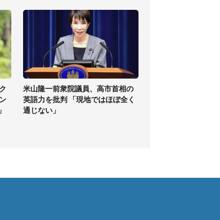
ク
米山隆一前衆院議員、高市首相の
ン
英語力を批判 「現地ではほぼ全く
」
通じない」