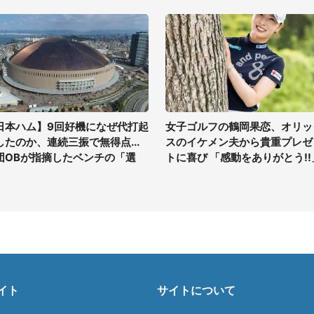
日本ハム】9回好機になぜ代打起
女子ゴルフの鶴岡果恋、オリッ
したのか、連続三振で無得点...
スのイケメン夫から貴重プレゼ
団OBが指摘したベンチの「選
トに喜び 「感動をありがとう!!
」
イト
サイトについて