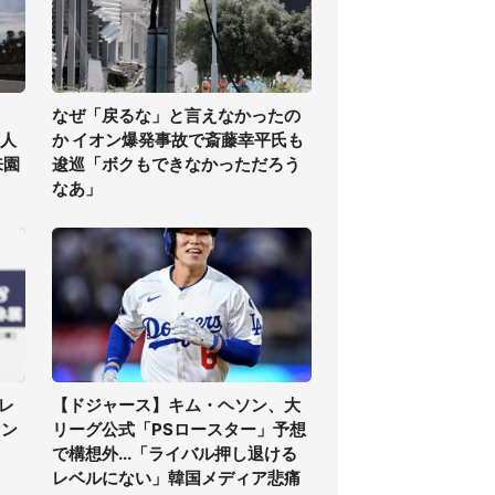
なぜ「戻るな」と言えなかったの
万人
か イオン爆発事故で斎藤幸平氏も
来園
逡巡「ボクもできなかっただろう
なあ」
レ
【ドジャース】キム・ヘソン、大
ァン
リーグ公式「PSロースター」予想
で構想外...「ライバル押し退ける
レベルにない」韓国メディア悲痛