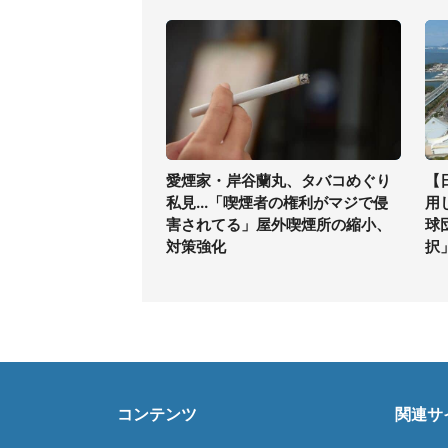
愛煙家・岸谷蘭丸、タバコめぐり
【
私見...「喫煙者の権利がマジで侵
用
害されてる」屋外喫煙所の縮小、
球
対策強化
択
コンテンツ
関連サ