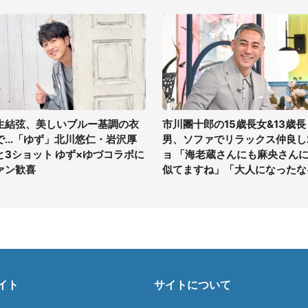
生結弦、美しいブルー基調の衣
市川團十郎の15歳長女&13歳長
で...「ゆず」北川悠仁・岩沢厚
男、ソファでリラックス仲良し
と3ショット ゆず×ゆづコラボに
ョ 「海老蔵さんにも麻央さん
ァン歓喜
似てますね」「大人になったな
イト
サイトについて