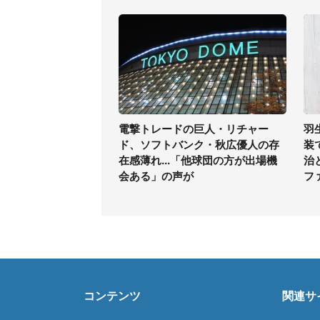
電撃トレードの巨人・リチャー
羽
ド、ソフトバンク・秋広優人の存
装
在感薄れ...「他球団の方が出場機
治
会ある」の声が
フ
コンテンツ
関連サ