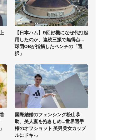
上
【日本ハム】9回好機になぜ代打起
用したのか、連続三振で無得点...
球団OBが指摘したベンチの「選
択」
着
国際結婚のフェンシング松山恭
ぎ
助、美人妻を抱きしめ...世界選手
」
権のオフショット 美男美女カップ
ルにドキっ