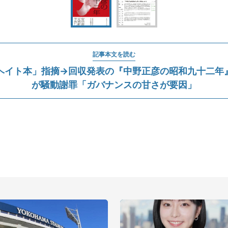
記事本文を読む
ヘイト本」指摘→回収発表の『中野正彦の昭和九十二年
が騒動謝罪「ガバナンスの甘さが要因」