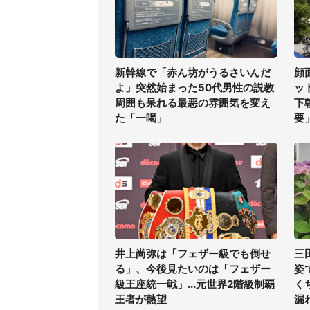
新幹線で「赤ん坊がうるさいんだ
顔
よ」突然始まった50代男性の説教
ッ
周囲も呆れる最悪の雰囲気を変え
下
た「一喝」
要
井上尚弥は「フェザー級でも倒せ
三
る」、今後見たいのは「フェザー
姿
級王座統一戦」...元世界2階級制覇
く
王者が熱望
漏