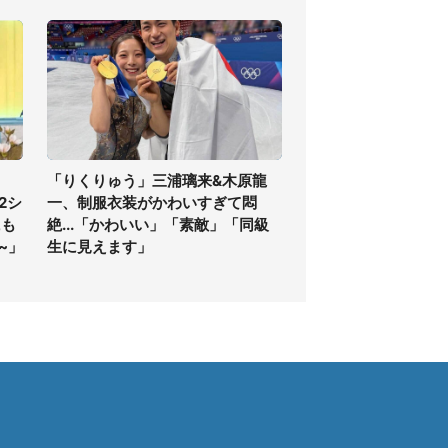
「りくりゅう」三浦璃来&木原龍
2シ
一、制服衣装がかわいすぎて悶
にも
絶...「かわいい」「素敵」「同級
~」
生に見えます」