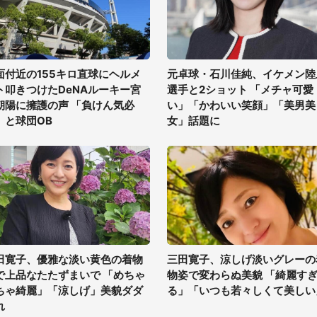
面付近の155キロ直球にヘルメ
元卓球・石川佳純、イケメン陸
ト叩きつけたDeNAルーキー宮
選手と2ショット 「メチャ可愛
朝陽に擁護の声 「負けん気必
い」「かわいい笑顔」「美男美
」と球団OB
女」話題に
田寛子、優雅な淡い黄色の着物
三田寛子、涼しげ淡いグレーの
で上品なたたずまいで 「めちゃ
物姿で変わらぬ美貌 「綺麗す
ちゃ綺麗」「涼しげ」美貌ダダ
る」「いつも若々しくて美しい
れ