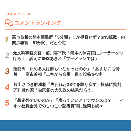
J-CAST ニュース
コメントランキング
高市首相の熊本避難所「3分間」しか視察せず？SNS拡散 内
閣広報官「51分間」だと否定
元文科事務次官・前川喜平氏「熊本の体育館にクーラーをつ
けろ！」訴えにSNSあきれ「ブーメランでは」
蓮舫氏「止める人は誰もいなかったのか」「あまりにも愕
然」 高市首相「上空から合掌」巡る投稿を批判
片山さつき財務相「失われた28年を取り戻す」投稿に批判
芥川賞作家「自民党の大失政の結果だろう」
「想定外でいいのか」「戻っていいとアナウンスは？」 イ
オン社長会見でのしつこい記者質問に疑問も続々