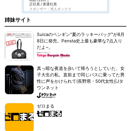
正社員 / 派遣社員
スポンサー：求人ボックス
姉妹サイト
Suicaのペンギン"夏のラッキーバッグ"が8月
8日に発売。Pensta史上最も豪華な7点入り
だよ~。
真っ暗な夜道を歩いて帰ろうとしていた、女
子大生の私。直前まで同じバスに乗ってた男
性に声をかけられて(長野県・50代女性)|Jタ
ウンネット
ゼロまる