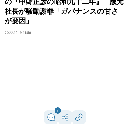
の『中野正彦の昭和九十二年』 版元
社長が騒動謝罪「ガバナンスの甘さ
が要因」
2022.12.19 11:59
3