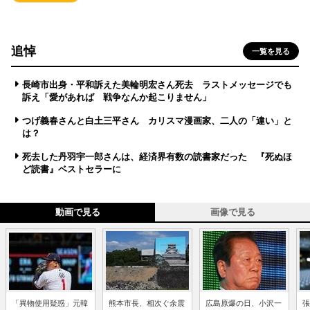
追悼
一覧を見る
長崎市出身・平和訴えた美輪明宏さん死去 ラストメッセージでも
訴え「愛があれば 戦争なんか起こりません」
つげ義春さんと白土三平さん カリスマ漫画家、二人の「違い」と
は？
死去した丹羽宇一郎さんは、経済界有数の読書家だった 『死ぬほ
ど読書』ベストセラーに
動画で見る
画像で見る
「異物使用疑惑」元韓
熊本市長、相次ぐ余震
広島原爆の日、小沢一
張