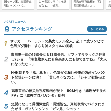
国セーブ王、出場停止
に本音ぽつり「もう嫌
郎氏が高市政権を「戦
ォ
明けマウンドで...
だなぁ」 被災...
前回帰路線」と...
気
J-CAST ニュース
アクセスランキング
もっと見る
サッカー・ハーランドの美女モデル恋人、超ミニ丈ワンピで
色気ダダ漏れ すらり神スタイルの美貌
市川團十郎の15歳長女＆13歳長男、ソファでリラックス仲良
し2ショ 「海老蔵さんにも麻央さんにも似てますね」「大人
になったな～」
NHK朝ドラ「風、薫る」、色気ダダ漏れ俳優の強烈インパク
ト登場シーンに沸く 「苦しそうなのに」「シャツ姿艶っぽ
い」
高市首相の被災地視察動画が炎上 BGM付き「総理が主役の
PV」に「政権プロパガンダ」批判
短髪になって雰囲気激変！長瀬智也、真剣表情でバイクにま
たがり...ガソリンタンク「ガン見」ショット