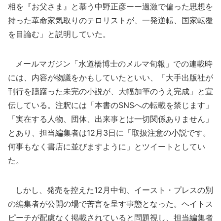
相を『お父さま』と慕う中野正彦ーー過激で偏った思想を
持った革命家気取りのテロリストが、一発逆転、国家転覆
を目論む」と説明していた。
メールマガジン「水道橋博士のメルマ旬報」での連載時
には、内容が物議をかもしていたといい、「大手出版社が
刊行を躊躇った未完の小説が、大幅加筆のうえ完成」と宣
伝している。注釈には「本書のSNSへの転載を禁じます」
「実在する人物、団体、出来事とは一切関係ありません」
とあり、担当編集者は12月3日に「取扱注意の小説です。
何事もなく書店に並びますように」とツイートとしてい
た。
しかし、発売を控えた12月中旬、イースト・プレスの別
の編集者が公開の場で苦言を呈す事態となった。ヘイトス
ピーチが配慮なく掲載されていると問題視し、担当編集者