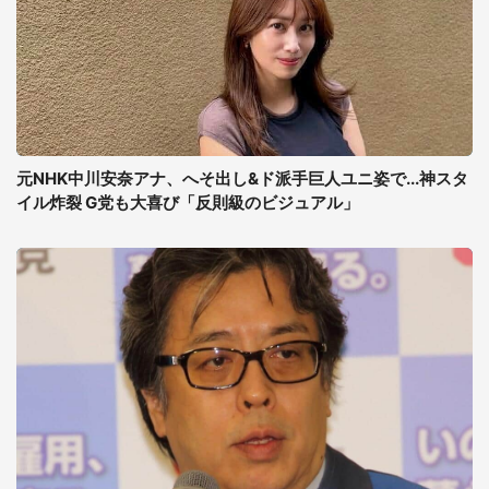
元NHK中川安奈アナ、へそ出し&ド派手巨人ユニ姿で...神スタ
イル炸裂 G党も大喜び「反則級のビジュアル」