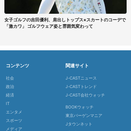
女子ゴルフの吉田優利、肩出しトップス×スカートのコーデで
「激カワ」 ゴルフウェア姿と雰囲気変わって
コンテンツ
関連サイト
社会
J-CASTニュース
政治
J-CASTトレンド
経済
J-CAST会社ウォッチ
IT
BOOKウォッチ
エンタメ
東京バーゲンマニア
スポーツ
Jタウンネット
メディア