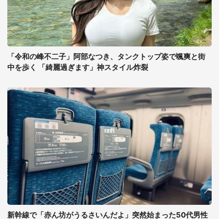
「令和の峰不二子」阿部なつき、タンクトップ姿で颯爽と街
中を歩く 「綺麗過ぎます」神スタイル炸裂
新幹線で「赤ん坊がうるさいんだよ」突然始まった50代男性