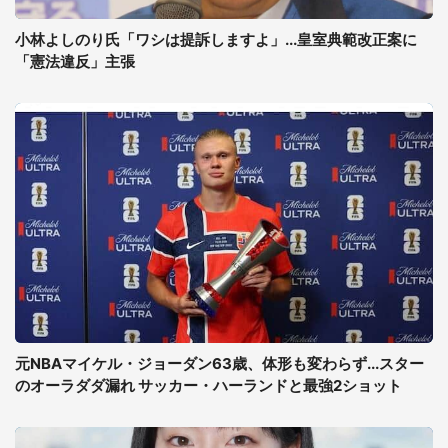
小林よしのり氏「ワシは提訴しますよ」...皇室典範改正案に
「憲法違反」主張
元NBAマイケル・ジョーダン63歳、体形も変わらず...スター
のオーラダダ漏れ サッカー・ハーランドと最強2ショット