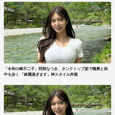
「令和の峰不二子」阿部なつき、タンクトップ姿で颯爽と街
中を歩く 「綺麗過ぎます」神スタイル炸裂