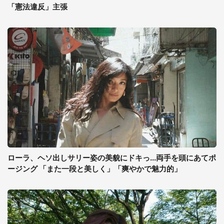
「憲法違反」主張
ローラ、ヘソ出しサリー姿の美貌にドキっ...両手を頭にあてポ
ージング 「また一段と美しく」「爽やかで魅力的」