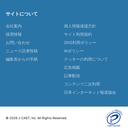
サイトについて
会社案内
個人情報保護方針
採用情報
サイト利用規約
お問い合わせ
SNS利用ポリシー
ニュース読者投稿
AIポリシー
編集長からの手紙
クッキーの利用について
広告掲載
記事配信
コンテンツ二次利用
日本インターネット報道協会
© 2026 J-CAST, Inc. All Rights Reserved.