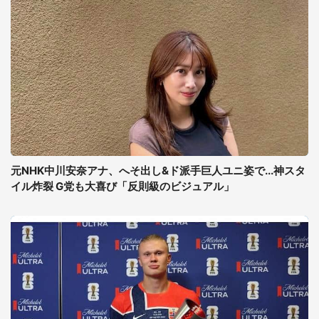
元NHK中川安奈アナ、へそ出し&ド派手巨人ユニ姿で...神スタ
イル炸裂 G党も大喜び「反則級のビジュアル」