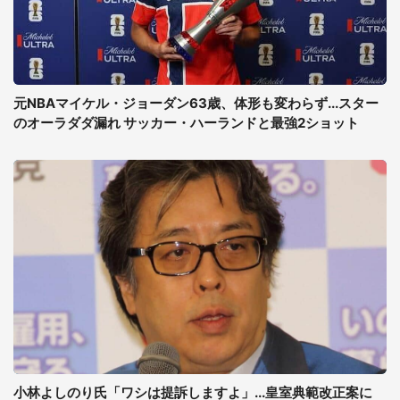
元NBAマイケル・ジョーダン63歳、体形も変わらず...スター
のオーラダダ漏れ サッカー・ハーランドと最強2ショット
小林よしのり氏「ワシは提訴しますよ」...皇室典範改正案に