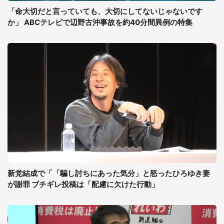
「命大切だと言っていても、大切にしてないじゃないです
か」 ABCテレビで辺野古沖事故を約40分間異例の特集
新党結成で「「騙し討ちにあった気分」と怒ったひろゆき妻
が謝罪 ブチギレ投稿は「配慮に欠けた行動」