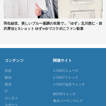
羽生結弦、美しいブルー基調の衣装で...「ゆず」北川悠仁・岩
沢厚治と3ショット ゆず×ゆづコラボにファン歓喜
コンテンツ
関連サイト
社会
J-CASTニュース
政治
J-CASTトレンド
経済
J-CAST会社ウォッチ
IT
BOOKウォッチ
エンタメ
東京バーゲンマニア
スポーツ