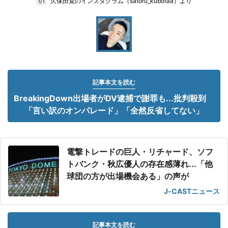
久保田覚のインスタグラム（satoru_kubotaa）より
1/1
記事本文を読む
BreakingDown出場者がDV逮捕で謝罪も...批判殺到
「言い訳のオンパレード」「全然反省してない」
電撃トレードの巨人・リチャード、ソフ
トバンク・秋広優人の存在感薄れ...「他
球団の方が出場機会ある」の声が
J-CASTニュース
記事本文を読む