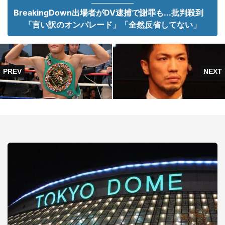
BreakingDown出場者がDV逮捕で謝罪も...批判殺到
「言い訳のオンパレード」「全然反省してない」