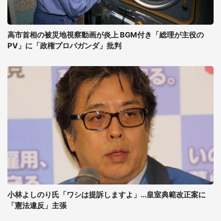
高市首相の被災地視察動画が炎上 BGM付き「総理が主役の
PV」に「政権プロパガンダ」批判
小林よしのり氏「ワシは提訴しますよ」...皇室典範改正案に
「憲法違反」主張