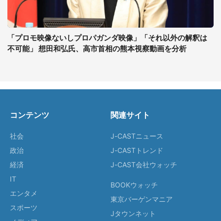
「プロモ映像ないしプロパガンダ映像」「それ以外の解釈は
不可能」 想田和弘氏、高市首相の熊本視察動画を分析
コンテンツ
関連サイト
社会
J-CASTニュース
政治
J-CASTトレンド
経済
J-CAST会社ウォッチ
IT
BOOKウォッチ
エンタメ
東京バーゲンマニア
スポーツ
Jタウンネット