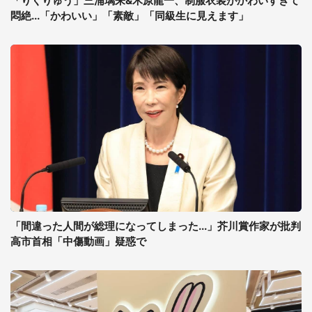
「りくりゅう」三浦璃来&木原龍一、制服衣装がかわいすぎて
悶絶...「かわいい」「素敵」「同級生に見えます」
「間違った人間が総理になってしまった...」芥川賞作家が批判
高市首相「中傷動画」疑惑で