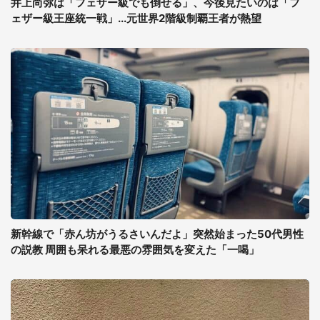
井上尚弥は「フェザー級でも倒せる」、今後見たいのは「フ
ェザー級王座統一戦」...元世界2階級制覇王者が熱望
新幹線で「赤ん坊がうるさいんだよ」突然始まった50代男性
の説教 周囲も呆れる最悪の雰囲気を変えた「一喝」