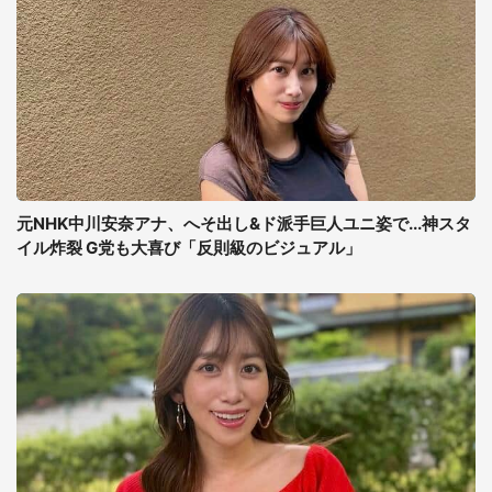
元NHK中川安奈アナ、へそ出し&ド派手巨人ユニ姿で...神スタ
イル炸裂 G党も大喜び「反則級のビジュアル」