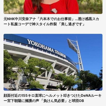
元NHK中川安奈アナ「六本木でのお仕事前」...透け感黒スカ
ート私服コーデで神スタイル炸裂 「美し過ぎです」
顔面付近の155キロ直球にヘルメット叩きつけたDeNAルーキ
ー宮下朝陽に擁護の声 「負けん気必要」と球団OB