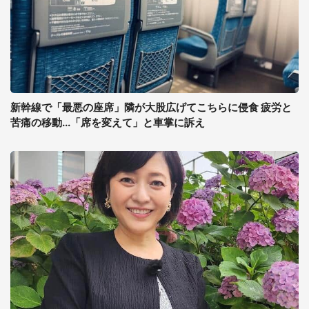
新幹線で「最悪の座席」隣が大股広げてこちらに侵食 疲労と
苦痛の移動...「席を変えて」と車掌に訴え