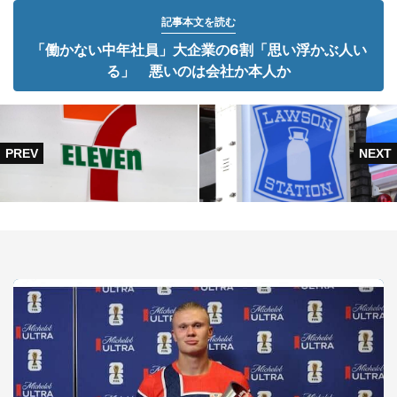
記事本文を読む
「働かない中年社員」大企業の6割「思い浮かぶ人い
る」 悪いのは会社か本人か