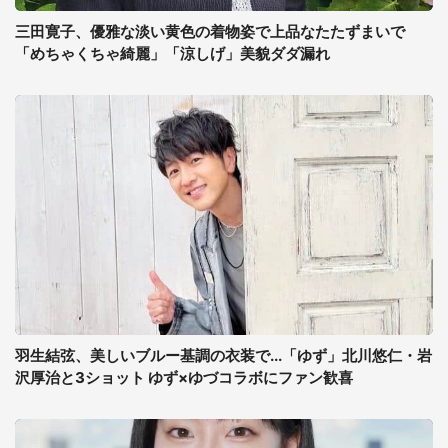
三田寛子、優雅な淡い黄色の着物姿で上品なたたずまいで
「めちゃくちゃ綺麗」「涼しげ」美貌ダダ漏れ
羽生結弦、美しいブルー基調の衣装で...「ゆず」北川悠仁・岩
沢厚治と3ショット ゆず×ゆづコラボにファン歓喜