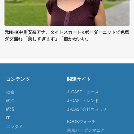
元NHK中川安奈アナ、タイトスカート×ボーダーニットで色気
ダダ漏れ 「美しすぎます」「超かわいい」
コンテンツ
関連サイト
社会
J-CASTニュース
政治
J-CASTトレンド
経済
J-CAST会社ウォッチ
IT
BOOKウォッチ
エンタメ
東京バーゲンマニア