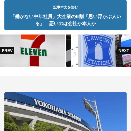
記事本文を読む
「働かない中年社員」大企業の6割「思い浮かぶ人い
る」 悪いのは会社か本人か