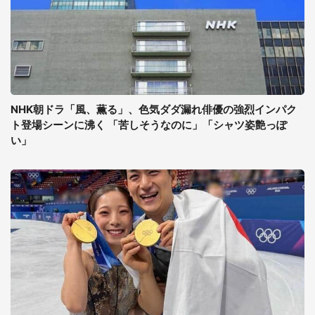
NHK朝ドラ「風、薫る」、色気ダダ漏れ俳優の強烈インパク
ト登場シーンに沸く 「苦しそうなのに」「シャツ姿艶っぽ
い」