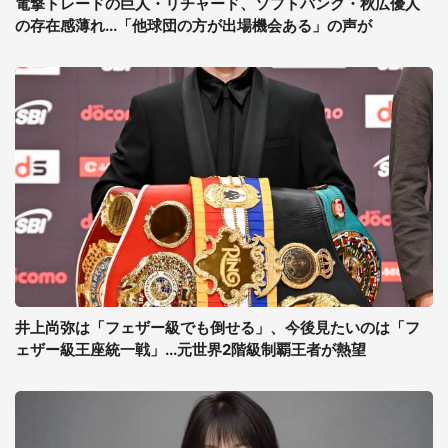
電撃トレードの巨人・リチャード、ソフトバンク・秋広優人
の存在感薄れ...「他球団の方が出場機会ある」の声が
井上尚弥は「フェザー級でも倒せる」、今後見たいのは「フ
ェザー級王座統一戦」...元世界2階級制覇王者が熱望