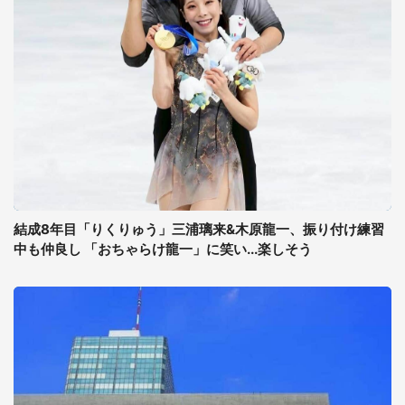
結成8年目「りくりゅう」三浦璃来&木原龍一、振り付け練習
中も仲良し 「おちゃらけ龍一」に笑い...楽しそう