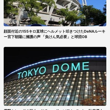
顔面付近の155キロ直球にヘルメット叩きつけたDeNAルーキ
ー宮下朝陽に擁護の声 「負けん気必要」と球団OB