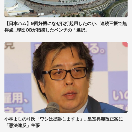
【日本ハム】9回好機になぜ代打起用したのか、連続三振で無
得点...球団OBが指摘したベンチの「選択」
小林よしのり氏「ワシは提訴しますよ」...皇室典範改正案に
「憲法違反」主張