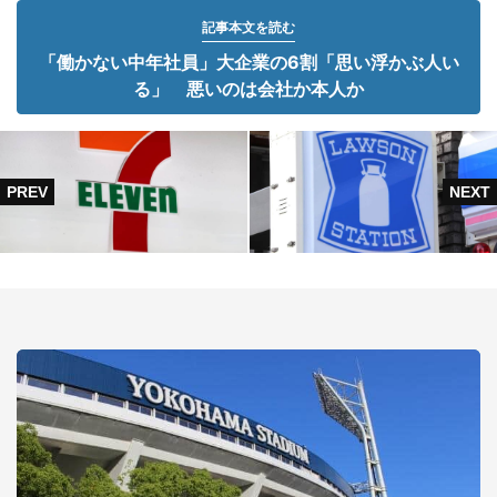
記事本文を読む
「働かない中年社員」大企業の6割「思い浮かぶ人い
る」 悪いのは会社か本人か