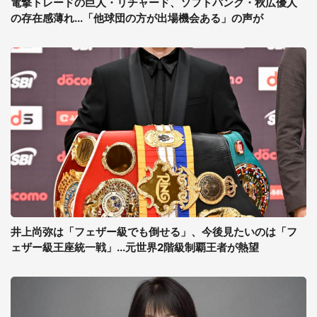
電撃トレードの巨人・リチャード、ソフトバンク・秋広優人
の存在感薄れ...「他球団の方が出場機会ある」の声が
井上尚弥は「フェザー級でも倒せる」、今後見たいのは「フ
ェザー級王座統一戦」...元世界2階級制覇王者が熱望