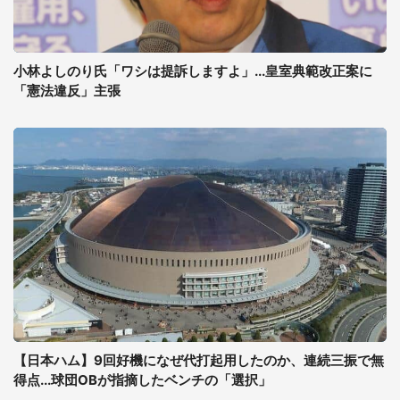
小林よしのり氏「ワシは提訴しますよ」...皇室典範改正案に
「憲法違反」主張
【日本ハム】9回好機になぜ代打起用したのか、連続三振で無
得点...球団OBが指摘したベンチの「選択」