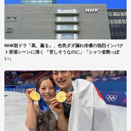
NHK朝ドラ「風、薫る」、色気ダダ漏れ俳優の強烈インパク
ト登場シーンに沸く 「苦しそうなのに」「シャツ姿艶っぽ
い」