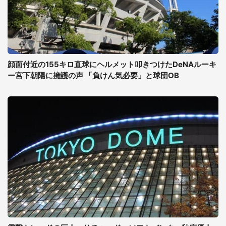
顔面付近の155キロ直球にヘルメット叩きつけたDeNAルーキ
ー宮下朝陽に擁護の声 「負けん気必要」と球団OB