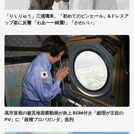
「りくりゅう」三浦璃来、「初めてのピンヒール」&ドレスア
ップ姿に反響 「わあーー綺麗!」「かわいい」
高市首相の被災地視察動画が炎上 BGM付き「総理が主役の
PV」に「政権プロパガンダ」批判