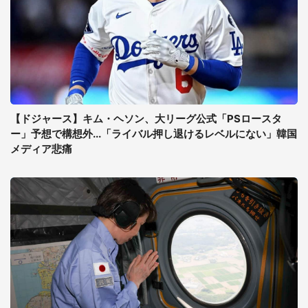
【ドジャース】キム・ヘソン、大リーグ公式「PSロースタ
ー」予想で構想外...「ライバル押し退けるレベルにない」韓国
メディア悲痛