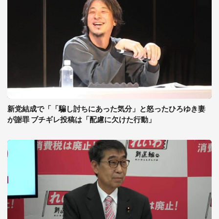
新党結成で「「騙し討ちにあった気分」と怒ったひろゆき妻
が謝罪 ブチギレ投稿は「配慮に欠けた行動」