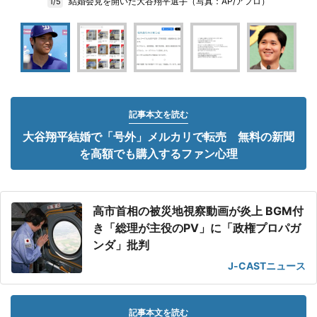
結婚会見を開いた大谷翔平選手（写真：AP/アフロ）
1/5
記事本文を読む
大谷翔平結婚で「号外」メルカリで転売 無料の新聞
を高額でも購入するファン心理
高市首相の被災地視察動画が炎上 BGM付
き「総理が主役のPV」に「政権プロパガ
ンダ」批判
J-CASTニュース
記事本文を読む