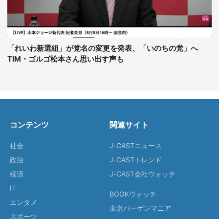
「れいわ新選組」が党名の変更を発表、「いのちの党」へ
TIM・ゴルゴ松本さん思い出す声も
コンテンツ
関連サイト
社会
J-CASTニュース
政治
J-CASTトレンド
経済
J-CAST会社ウォッチ
IT
BOOKウォッチ
エンタメ
東京バーゲンマニア
スポーツ