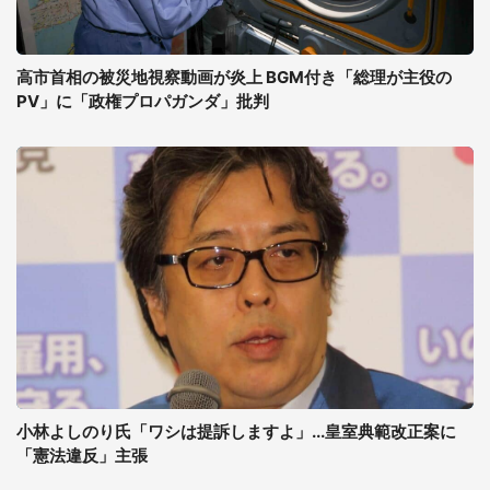
高市首相の被災地視察動画が炎上 BGM付き「総理が主役の
PV」に「政権プロパガンダ」批判
小林よしのり氏「ワシは提訴しますよ」...皇室典範改正案に
「憲法違反」主張