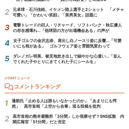
元卓球・石川佳純、イケメン陸上選手と2ショット 「メチャ
可愛い」「かわいい笑顔」「美男美女」話題に
電撃トレードの巨人・リチャード、ソフトバンク・秋広優人
の存在感薄れ...「他球団の方が出場機会ある」の声が
女子ゴルフの金沢志奈、肩出し白ノースリ姿に反響...「可愛
いにも程がある」 ゴルフウェア姿と雰囲気変わって
ダレノガレ明美、被災地炊き出しで細やかな心遣い...「並ん
でくれた子やとりにきてくれた子にシールを」
J-CAST ニュース
コメントランキング
蓮舫氏「止める人は誰もいなかったのか」「あまりにも愕
然」 高市首相「上空から合掌」巡る投稿を批判
高市首相の熊本避難所「3分間」しか視察せず？SNS拡散 内
閣広報官「51分間」だと否定