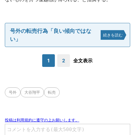
号外の転売行為「良い傾向ではな
続きを読む
い」
1
2
全文表示
号外
大谷翔平
転売