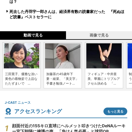
は？
死去した丹羽宇一郎さんは、経済界有数の読書家だった 『死ぬほ
ど読書』ベストセラーに
動画で見る
画像で見る
三田寛子、優雅な淡い
加藤茶の45歳年下
フィギュア・中井亜
制
黄色の着物姿で上品な
妻・綾菜、「美文字」
美、華麗にトリプルア
う
たたずまいで ...
手書き勉強ノート...
クセル決める 「...
一
J-CAST ニュース
アクセスランキング
もっと見る
顔面付近の155キロ直球にヘルメット叩きつけたDeNAルーキ
ー宮下朝陽に擁護の声 「負けん気必要」と球団OB