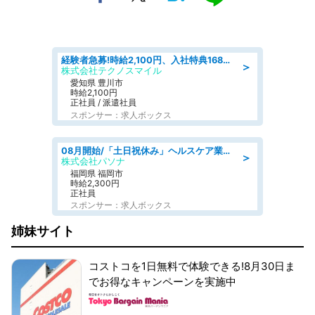
経験者急募!時給2,100円、入社特典168万円の自動車製造業務/トヨタ自動車/tutumi
＞
株式会社テクノスマイル
愛知県 豊川市
時給2,100円
正社員 / 派遣社員
スポンサー：求人ボックス
08月開始/「土日祝休み」ヘルスケア業界の産業保健師/高時給/未経験OK/要資格:保健師、正看護師
＞
株式会社パソナ
福岡県 福岡市
時給2,300円
正社員
スポンサー：求人ボックス
姉妹サイト
コストコを1日無料で体験できる!8月30日ま
でお得なキャンペーンを実施中