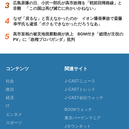
広島原爆の日、小沢一郎氏が高市政権を「戦前回帰路線」と
非難 「この国は再び滅亡に向かいかねない」
なぜ「戻るな」と言えなかったのか イオン爆発事故で斎藤
幸平氏も逡巡「ボクもできなかっただろうなあ」
高市首相の被災地視察動画が炎上 BGM付き「総理が主役の
PV」に「政権プロパガンダ」批判
コンテンツ
関連サイト
社会
J-CASTニュース
政治
J-CASTトレンド
経済
J-CAST会社ウォッチ
IT
BOOKウォッチ
エンタメ
東京バーゲンマニア
スポーツ
Jタウンネット