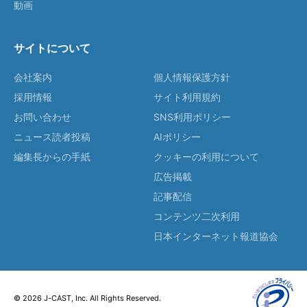
動画
サイトについて
会社案内
個人情報保護方針
採用情報
サイト利用規約
お問い合わせ
SNS利用ポリシー
ニュース読者投稿
AIポリシー
編集長からの手紙
クッキーの利用について
広告掲載
記事配信
コンテンツ二次利用
日本インターネット報道協会
© 2026 J-CAST, Inc. All Rights Reserved.