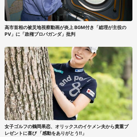
高市首相の被災地視察動画が炎上 BGM付き「総理が主役の
PV」に「政権プロパガンダ」批判
女子ゴルフの鶴岡果恋、オリックスのイケメン夫から貴重プ
レゼントに喜び 「感動をありがとう!!」