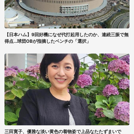
【日本ハム】9回好機になぜ代打起用したのか、連続三振で無
得点...球団OBが指摘したベンチの「選択」
三田寛子、優雅な淡い黄色の着物姿で上品なたたずまいで