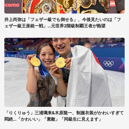
井上尚弥は「フェザー級でも倒せる」、今後見たいのは「フ
ェザー級王座統一戦」...元世界2階級制覇王者が熱望
「りくりゅう」三浦璃来&木原龍一、制服衣装がかわいすぎて
悶絶...「かわいい」「素敵」「同級生に見えます」