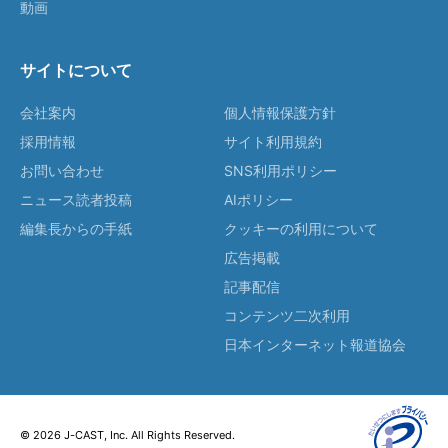
動画
サイトについて
会社案内
個人情報保護方針
採用情報
サイト利用規約
お問い合わせ
SNS利用ポリシー
ニュース読者投稿
AIポリシー
編集長からの手紙
クッキーの利用について
広告掲載
記事配信
コンテンツ二次利用
日本インターネット報道協会
© 2026 J-CAST, Inc. All Rights Reserved.