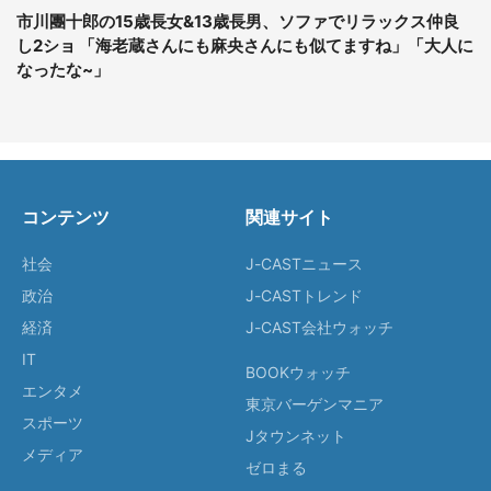
市川團十郎の15歳長女&13歳長男、ソファでリラックス仲良
し2ショ 「海老蔵さんにも麻央さんにも似てますね」「大人に
なったな~」
コンテンツ
関連サイト
社会
J-CASTニュース
政治
J-CASTトレンド
経済
J-CAST会社ウォッチ
IT
BOOKウォッチ
エンタメ
東京バーゲンマニア
スポーツ
Jタウンネット
メディア
ゼロまる