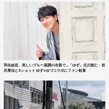
羽生結弦、美しいブルー基調の衣装で...「ゆず」北川悠仁・岩
沢厚治と3ショット ゆず×ゆづコラボにファン歓喜