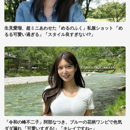
生見愛瑠、超ミニあわせた「めるのふく」私服ショット 「め
るる可愛い過ぎる」「スタイル良すぎない!?」
「令和の峰不二子」阿部なつき、ブルーの花柄ワンピで色気
ダダ漏れ 「可愛いすぎる!」「キレイですね~」