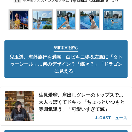
兒玉遥さんのインスタグラム（@haruka_kodama919）より
5/5
記事本文を読む
兒玉遥、海外旅行を満喫 白ビキニ姿＆左腕に「タト
ゥーシール」...何のデザイン？「蝶々？」「ドラゴン
に見える」
生見愛瑠、肩出しグレーのトップスで...
大人っぽくてドキっ 「ちょっといつもと
雰囲気違う」「可愛いすぎて滅」
J-CASTニュース