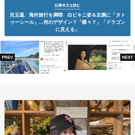
記事本文を読む
兒玉遥、海外旅行を満喫 白ビキニ姿＆左腕に「タト
ゥーシール」...何のデザイン？「蝶々？」「ドラゴン
に見える」