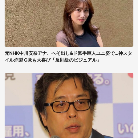
元NHK中川安奈アナ、へそ出し&ド派手巨人ユニ姿で...神スタ
イル炸裂 G党も大喜び「反則級のビジュアル」