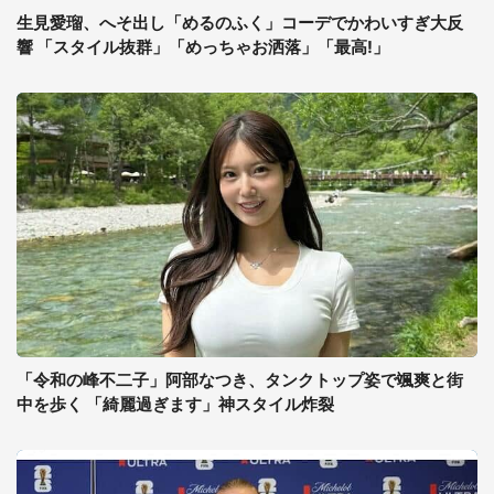
生見愛瑠、へそ出し「めるのふく」コーデでかわいすぎ大反
響 「スタイル抜群」「めっちゃお洒落」「最高!」
「令和の峰不二子」阿部なつき、タンクトップ姿で颯爽と街
中を歩く 「綺麗過ぎます」神スタイル炸裂