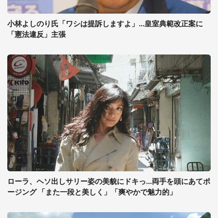
小林よしのり氏「ワシは提訴しますよ」...皇室典範改正案に
「憲法違反」主張
ローラ、ヘソ出しサリー姿の美貌にドキっ...両手を頭にあてポ
ージング 「また一段と美しく」「爽やかで魅力的」