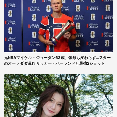
元NBAマイケル・ジョーダン63歳、体形も変わらず...スター
のオーラダダ漏れ サッカー・ハーランドと最強2ショット