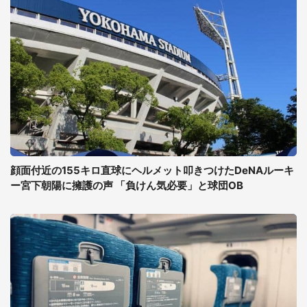
顔面付近の155キロ直球にヘルメット叩きつけたDeNAルーキ
ー宮下朝陽に擁護の声 「負けん気必要」と球団OB