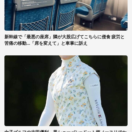
新幹線で「最悪の座席」隣が大股広げてこちらに侵食 疲労と
苦痛の移動...「席を変えて」と車掌に訴え