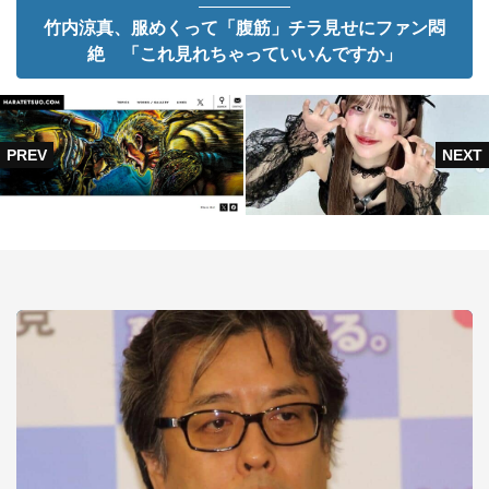
竹内涼真、服めくって「腹筋」チラ見せにファン悶
絶 「これ見れちゃっていいんですか」