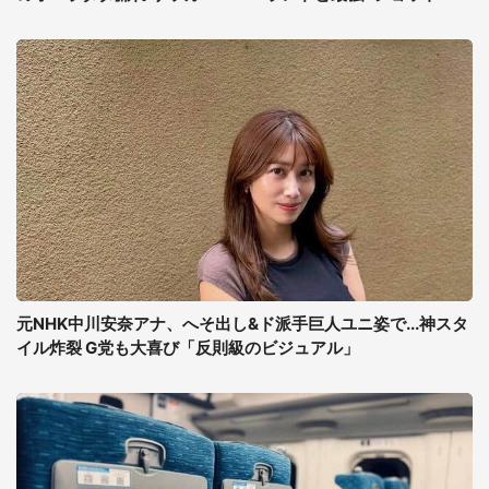
元NHK中川安奈アナ、へそ出し&ド派手巨人ユニ姿で...神スタ
イル炸裂 G党も大喜び「反則級のビジュアル」