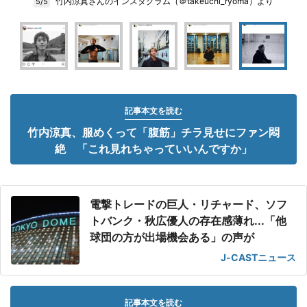
竹内涼真さんのインスタグラム（＠takeuchi_ryoma）より
5/5
記事本文を読む
竹内涼真、服めくって「腹筋」チラ見せにファン悶
絶 「これ見れちゃっていいんですか」
電撃トレードの巨人・リチャード、ソフ
トバンク・秋広優人の存在感薄れ...「他
球団の方が出場機会ある」の声が
J-CASTニュース
記事本文を読む