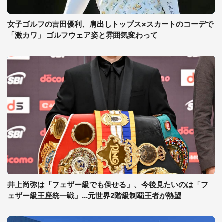
女子ゴルフの吉田優利、肩出しトップス×スカートのコーデで
「激カワ」 ゴルフウェア姿と雰囲気変わって
井上尚弥は「フェザー級でも倒せる」、今後見たいのは「フ
ェザー級王座統一戦」...元世界2階級制覇王者が熱望