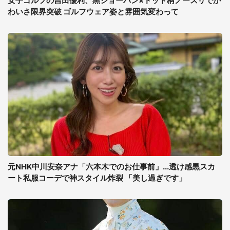
女子ゴルフの吉田優利、黒ショーパン×ドット柄ノースリでか
わいさ限界突破 ゴルフウェア姿と雰囲気変わって
元NHK中川安奈アナ「六本木でのお仕事前」...透け感黒スカ
ート私服コーデで神スタイル炸裂 「美し過ぎです」