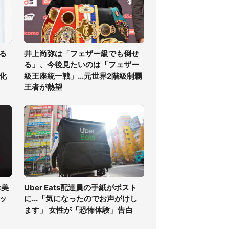
る
井上尚弥は「フェザー級でも倒せ
る」、今後見たいのは「フェザー
化
級王座統一戦」...元世界2階級制覇
王者が熱望
お美
Uber Eats配達員の手紙がポスト
ッ
に...「気になったのでお声がけし
ます」 女性が「恐怖体験」告白