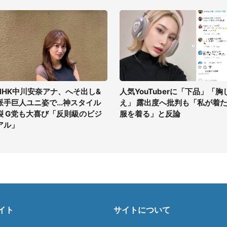
NHK中川安奈アナ、へそ出し&
人気YouTuberに「下品」「胸
派手巨人ユニ姿で...神スタイル
え」 露出度へ批判も「私が着
裂 G党も大喜び「反則級のビジ
服を着る」と反論
アル」
イト
サイトについて