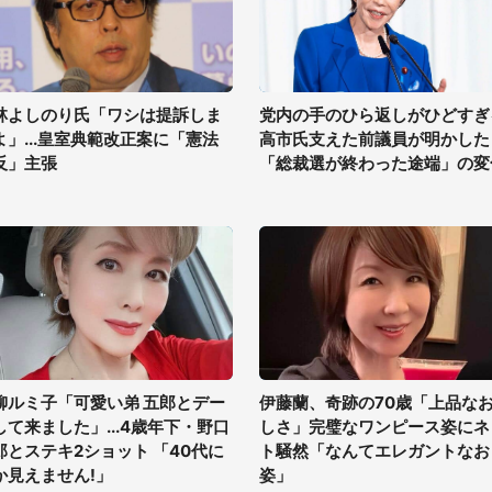
林よしのり氏「ワシは提訴しま
党内の手のひら返しがひどすぎ
よ」...皇室典範改正案に「憲法
高市氏支えた前議員が明かした
反」主張
「総裁選が終わった途端」の変
柳ルミ子「可愛い弟 五郎とデー
伊藤蘭、奇跡の70歳「上品な
して来ました」...4歳年下・野口
しさ」完璧なワンピース姿にネ
郎とステキ2ショット 「40代に
ト騒然「なんてエレガントなお
か見えません!」
姿」