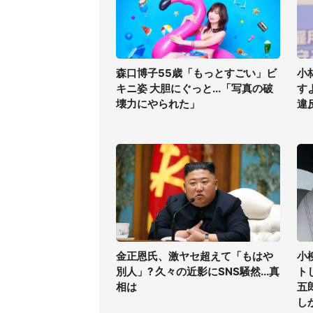
森口博子55歳「もっとすごい」ビ
小
キニ姿 大胆にぐっと...「写真の破
す
壊力にやられた」
違
金正恩氏、激ヤセ超えて「もはや
小
別人」? 久々の近影にSNS騒然...真
ト
相は
五
し