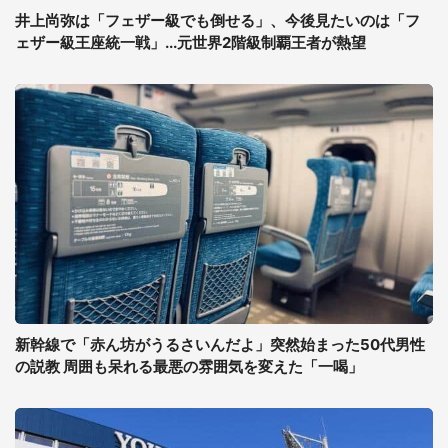
井上尚弥は「フェザー級でも倒せる」、今後見たいのは「フ
ェザー級王座統一戦」...元世界2階級制覇王者が熱望
新幹線で「赤ん坊がうるさいんだよ」突然始まった50代男性
の説教 周囲も呆れる最悪の雰囲気を変えた「一喝」