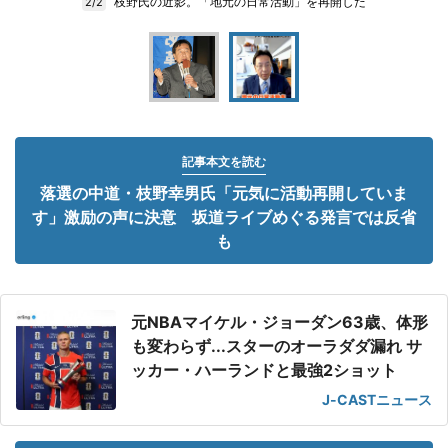
枝野氏の近影。「地元の日常活動」を再開した
2/2
記事本文を読む
落選の中道・枝野幸男氏「元気に活動再開していま
す」激励の声に決意 坂道ライブめぐる発言では反省
も
元NBAマイケル・ジョーダン63歳、体形
も変わらず...スターのオーラダダ漏れ サ
ッカー・ハーランドと最強2ショット
J-CASTニュース