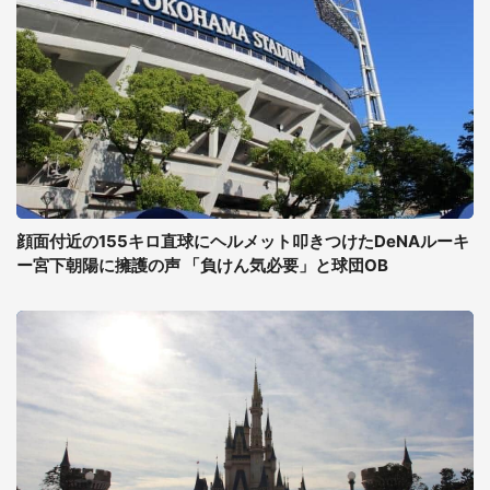
顔面付近の155キロ直球にヘルメット叩きつけたDeNAルーキ
ー宮下朝陽に擁護の声 「負けん気必要」と球団OB