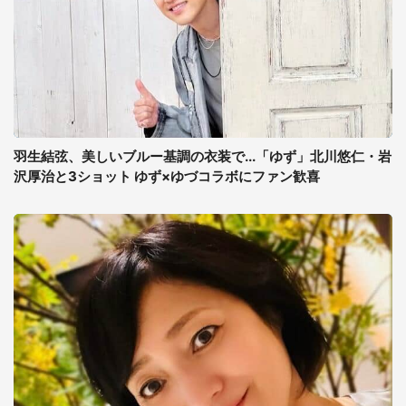
羽生結弦、美しいブルー基調の衣装で...「ゆず」北川悠仁・岩
沢厚治と3ショット ゆず×ゆづコラボにファン歓喜