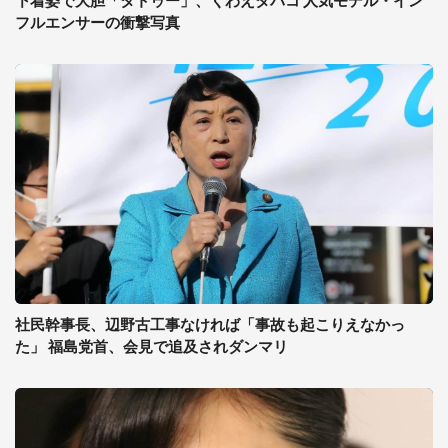
下着姿で大胆「タトゥー」、くわえタバコ 人気モデル・イン
フルエンサーの衝撃写真
社民幹事長、辺野古工事なければ「事故も起こりえなかっ
た」 福島党首、会見で追及されダンマリ