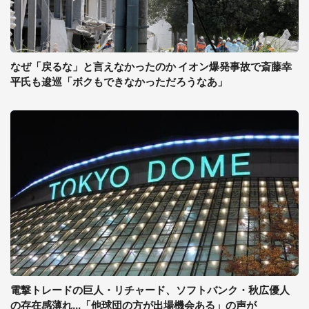
なぜ「戻るな」と言えなかったのか イオン爆発事故で斎藤幸
平氏も逡巡「ボクもできなかっただろうなあ」
電撃トレードの巨人・リチャード、ソフトバンク・秋広優人
の存在感薄れ...「他球団の方が出場機会ある」の声が