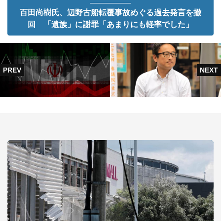
百田尚樹氏、辺野古船転覆事故めぐる過去発言を撤
回 「遺族」に謝罪「あまりにも軽率でした」