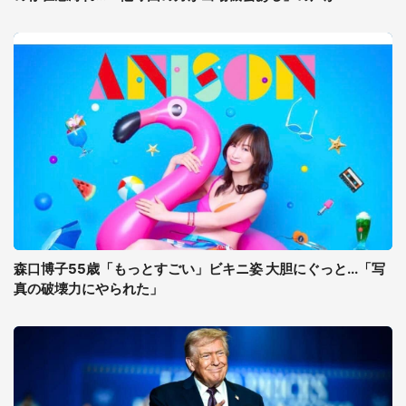
森口博子55歳「もっとすごい」ビキニ姿 大胆にぐっと...「写
真の破壊力にやられた」