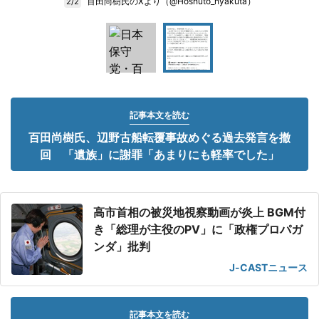
百田尚樹氏のXより（@Hoshuto_hyakuta）
2/2
記事本文を読む
百田尚樹氏、辺野古船転覆事故めぐる過去発言を撤
回 「遺族」に謝罪「あまりにも軽率でした」
高市首相の被災地視察動画が炎上 BGM付
き「総理が主役のPV」に「政権プロパガ
ンダ」批判
J-CASTニュース
記事本文を読む