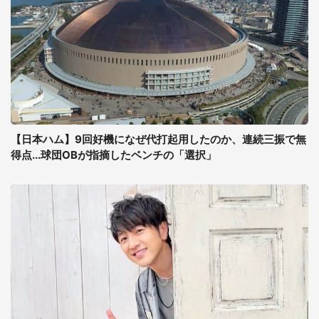
【日本ハム】9回好機になぜ代打起用したのか、連続三振で無
得点...球団OBが指摘したベンチの「選択」