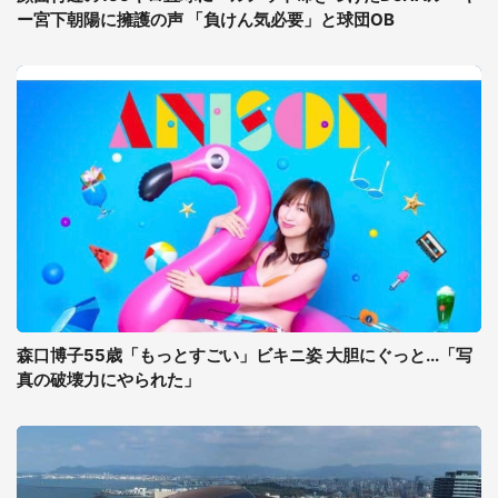
ー宮下朝陽に擁護の声 「負けん気必要」と球団OB
森口博子55歳「もっとすごい」ビキニ姿 大胆にぐっと...「写
真の破壊力にやられた」