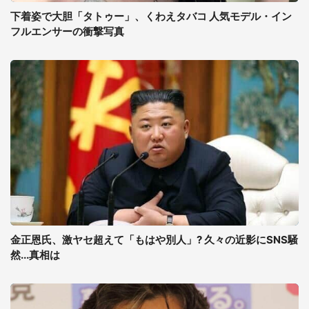
下着姿で大胆「タトゥー」、くわえタバコ 人気モデル・イン
フルエンサーの衝撃写真
金正恩氏、激ヤセ超えて「もはや別人」? 久々の近影にSNS騒
然...真相は