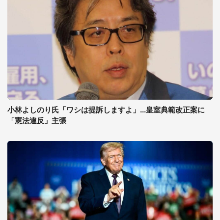
小林よしのり氏「ワシは提訴しますよ」...皇室典範改正案に
「憲法違反」主張