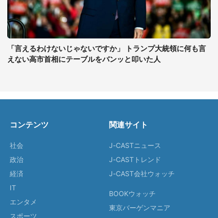
「言えるわけないじゃないですか」 トランプ大統領に何も言
えない高市首相にテーブルをバンッと叩いた人
コンテンツ
関連サイト
社会
J-CASTニュース
政治
J-CASTトレンド
経済
J-CAST会社ウォッチ
IT
BOOKウォッチ
エンタメ
東京バーゲンマニア
スポーツ