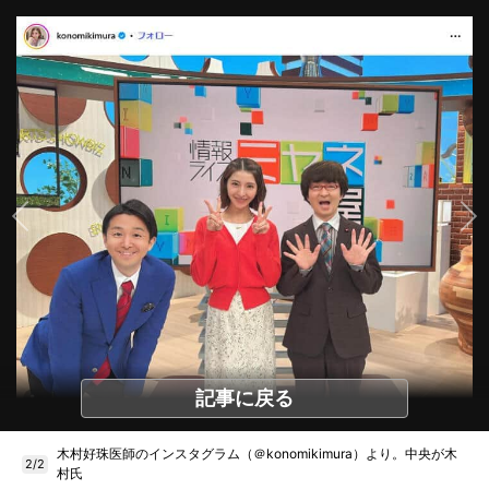
記事に戻る
木村好珠医師のインスタグラム（＠konomikimura）より。中央が木
2/2
村氏