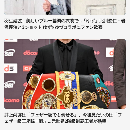
羽生結弦、美しいブルー基調の衣装で...「ゆず」北川悠仁・岩
沢厚治と3ショット ゆず×ゆづコラボにファン歓喜
井上尚弥は「フェザー級でも倒せる」、今後見たいのは「フ
ェザー級王座統一戦」...元世界2階級制覇王者が熱望