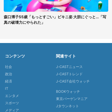
森口博子55歳「もっとすごい」ビキニ姿 大胆にぐっと...「写
真の破壊力にやられた」
コンテンツ
関連サイト
社会
J-CASTニュース
政治
J-CASTトレンド
経済
J-CAST会社ウォッチ
IT
BOOKウォッチ
エンタメ
東京バーゲンマニア
スポーツ
Jタウンネット
メディア