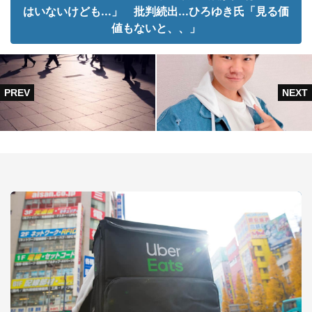
はいないけども...」 批判続出...ひろゆき氏「見る価
値もないと、、」