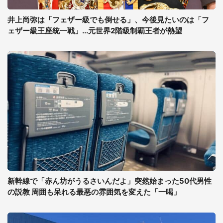
井上尚弥は「フェザー級でも倒せる」、今後見たいのは「フ
ェザー級王座統一戦」...元世界2階級制覇王者が熱望
新幹線で「赤ん坊がうるさいんだよ」突然始まった50代男性
の説教 周囲も呆れる最悪の雰囲気を変えた「一喝」