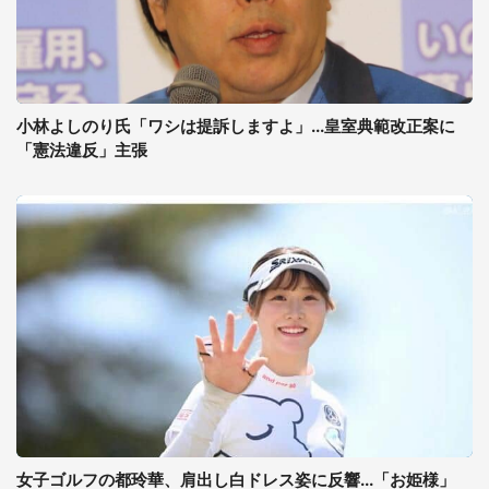
小林よしのり氏「ワシは提訴しますよ」...皇室典範改正案に
「憲法違反」主張
女子ゴルフの都玲華、肩出し白ドレス姿に反響...「お姫様」