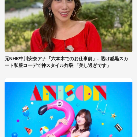
元NHK中川安奈アナ「六本木でのお仕事前」...透け感黒スカ
ート私服コーデで神スタイル炸裂 「美し過ぎです」