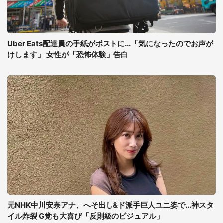
Uber Eats配達員の手紙がポストに...「気になったのでお声が
けします」 女性が「恐怖体験」告白
元NHK中川安奈アナ、へそ出し&ド派手巨人ユニ姿で...神スタ
イル炸裂 G党も大喜び「反則級のビジュアル」