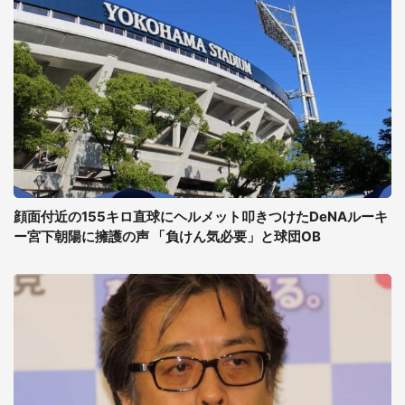
顔面付近の155キロ直球にヘルメット叩きつけたDeNAルーキ
ー宮下朝陽に擁護の声 「負けん気必要」と球団OB